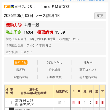
日刊スポＢｅｔｉｍｏＦＭ青森杯
2026年06月03日 レース詳細 1R
変更
機動力◎
Ａ級一般
発走予定
16:04
投票締切
15:59
勝ち上がり条件：
1着と2着1名は特選、その他は一般へ
予想担当記者：
アオケイ 本田 知己
並び提供：
アオケイ
基本情報
予想/ギヤ比
連対率
着度数
前走成績
選手コメント
今場所成績
前場所成績
前々場所成績
枠
車
選手名
競走得点
S
B
逃
捲
差
マ
番
番
府県/年齢/期別/級班
葛西 雄太郎
1
1
81.11
4
4
1
0
3
3
愛 媛/47/85/A2