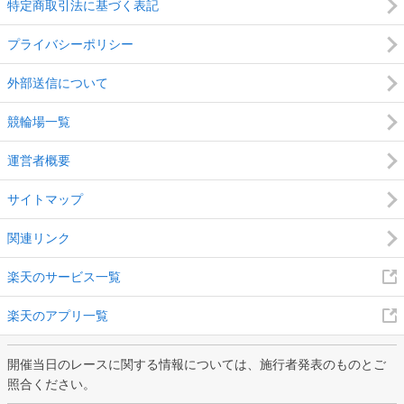
特定商取引法に基づく表記
プライバシーポリシー
外部送信について
競輪場一覧
運営者概要
サイトマップ
関連リンク
楽天のサービス一覧
楽天のアプリ一覧
開催当日のレースに関する情報については、施行者発表のものとご
照合ください。