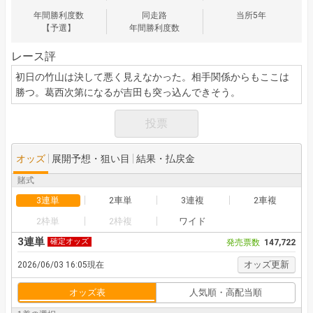
年間勝利度数
同走路
当所5年
【予選】
年間勝利度数
レース評
初日の竹山は決して悪く見えなかった。相手関係からもここは
勝つ。葛西次第になるが吉田も突っ込んできそう。
投票
オッズ
展開予想・狙い目
結果・払戻金
賭式
3連単
2車単
3連複
2車複
2枠単
2枠複
ワイド
3連単
確定オッズ
発売票数
147,722
オッズ更新
2026/06/03 16:05現在
オッズ表
人気順・高配当順