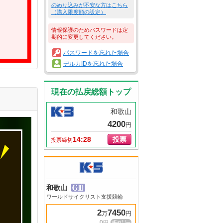
のめり込みが不安な方はこちら
（購入限度額の設定）
情報保護のためパスワードは定
期的に変更してください。
パスワードを忘れた場合
デルカIDを忘れた場合
現在の払戻総額トップ
和歌山
4200
円
14:28
投票
投票締切
和歌山
ワールドサイクリスト支援競輪
2
7450
万
円
0
円