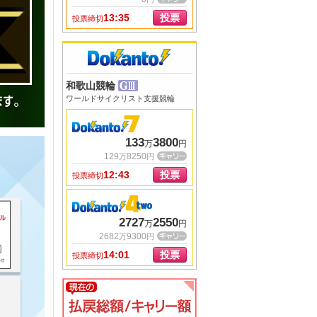
13:35
投票
投票締切
和歌山競輪
ワールドサイクリスト支援競輪
133
3800
万
円
129
8250
万
円
12:43
投票
投票締切
2727
2550
万
円
2682
9300
万
円
14:01
投票
投票締切