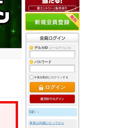
デルカID
(メールアドレス)
パスワード
今後自動的にログインする
ログイン
楽天IDでログイン
↓ 車券は 20 歳になってから ↓ ↓ のめり込
車券は20歳になってから