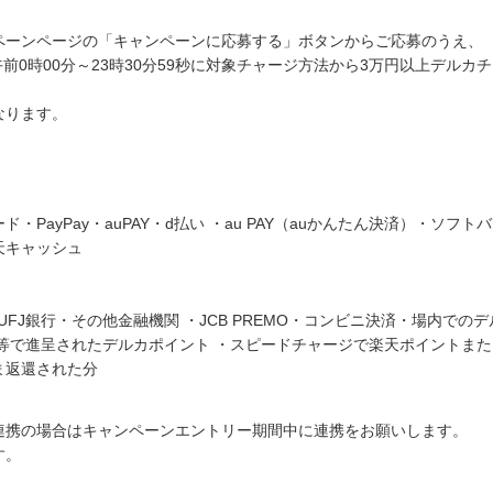
ペーンページの「キャンペーンに応募する」ボタンからご応募のうえ、
日、午前0時00分～23時30分59秒に対象チャージ方法から3万円以上デルカ
なります。
PayPay・auPAY・d払い ・au PAY（auかんたん決済）・ソフト
天キャッシュ
UFJ銀行・その他金融機関 ・JCB PREMO・コンビニ決済・場内でのデ
等で進呈されたデルカポイント ・スピードチャージで楽天ポイントまた
ま返還された分
未連携の場合はキャンペーンエントリー期間中に連携をお願いします。
す。