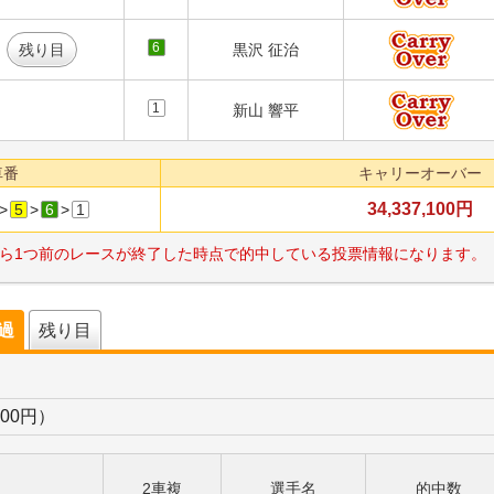
6
残り目
黒沢 征治
1
新山 響平
車番
キャリーオーバー
34,337,100円
>
5
>
6
>
1
ら1つ前のレースが終了した時点で的中している投票情報になります。
経過
残り目
200円）
2車複
選手名
的中数