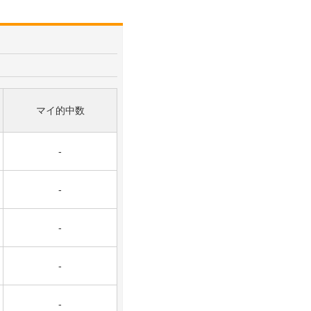
マイ的中数
-
-
-
-
-