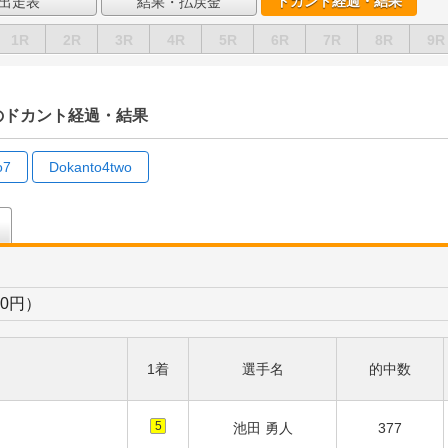
ドカント経過・結果
出走表
結果・払戻金
1R
2R
3R
4R
5R
6R
7R
8R
9R
）のドカント経過・結果
o7
Dokanto4two
目
00円）
1着
選手名
的中数
5
池田 勇人
377