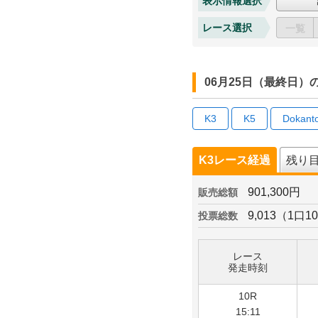
表示情報選択
レース選択
一覧
06月25日（最終日
K3
K5
Dokant
K3レース経過
残り
901,300円
販売総額
9,013（1口1
投票総数
レース
発走時刻
10R
15:11