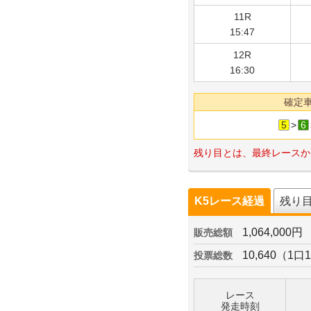
11R
15:47
12R
16:30
確定
5
>
6
残り目とは、最終レースか
K5レース経過
残り
1,064,000円
販売総額
10,640（1口
投票総数
レース
発走時刻