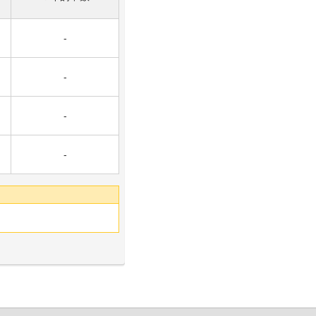
-
-
-
-