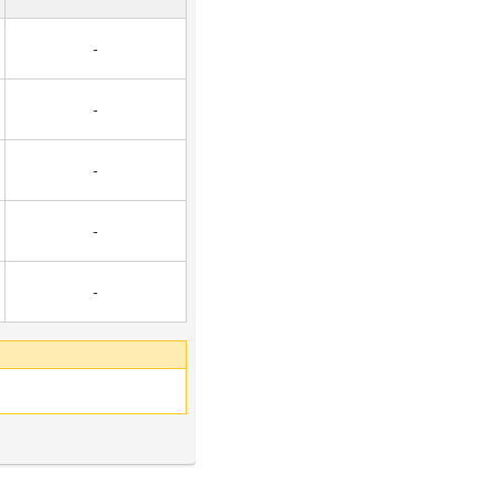
-
-
-
-
-