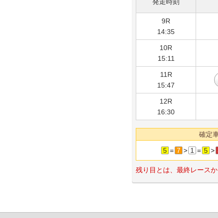
発走時刻
9R
14:35
10R
15:11
11R
15:47
12R
16:30
確定
5
=
7
>
1
=
5
>
残り目とは、最終レースか