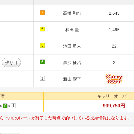
7
高橋 和也
2,643
5
和田 圭
1,495
5
池田 勇人
22
6
残り目
黒沢 征治
2
1
新山 響平
車番
キャリーオーバー
939,750円
>
6
>
1
ら1つ前のレースが終了した時点で的中している投票情報になります。