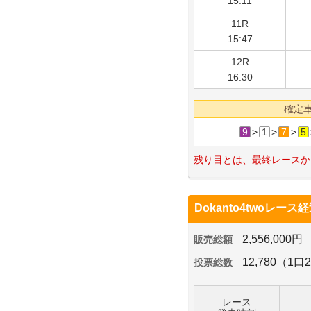
15:11
11R
15:47
12R
16:30
確定
9
>
1
>
7
>
5
残り目とは、最終レースか
Dokanto4twoレース
2,556,000円
販売総額
12,780（1口
投票総数
レース