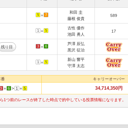
和田 圭
5
7
=
589
藤根 俊貴
古性 優作
1
5
=
17
池田 勇人
芦澤 辰弘
3
6
=
残り目
黒沢 征治
新山 響平
1
5
=
守澤 太志
車番
キャリーオーバー
34,714,350円
3
=
6
>
1
=
5
ら1つ前のレースが終了した時点で的中している投票情報になります。