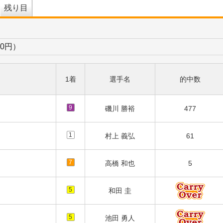
残り目
00円）
1着
選手名
的中数
9
磯川 勝裕
477
1
村上 義弘
61
7
高橋 和也
5
5
和田 圭
5
池田 勇人