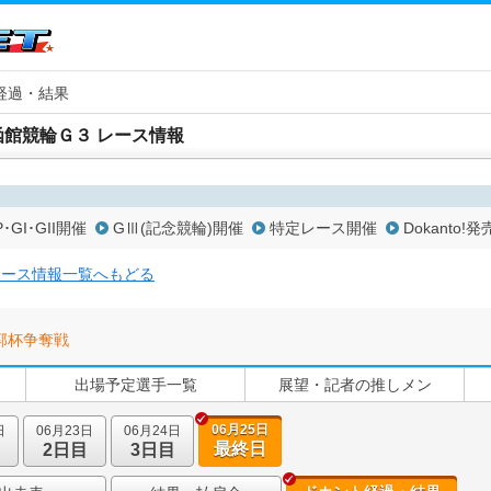
経過・結果
函館競輪Ｇ３ レース情報
P･GI･GII開催
GⅢ(記念競輪)開催
特定レース開催
Dokanto!発
レース情報一覧へもどる
郭杯争奪戦
出場予定選手一覧
展望・記者の推しメン
06月25日
日
06月23日
06月24日
最終日
2日目
3日目