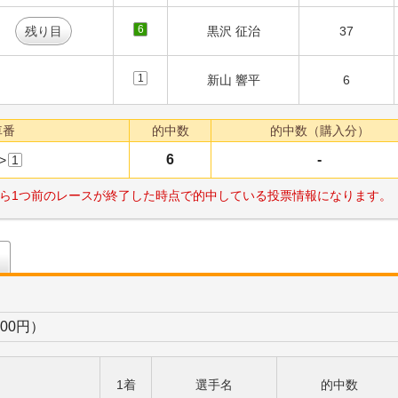
6
残り目
黒沢 征治
37
1
新山 響平
6
車番
的中数
的中数（購入分）
6
-
>
1
ら1つ前のレースが終了した時点で的中している投票情報になります。
目
100円）
1着
選手名
的中数