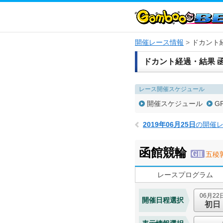
開催レース情報
ドカント
ドカント経過・結果 
レース開催スケジュール
開催スケジュール
G
2019年06月25日
の開催
函館競輪
五稜
レースプログラム
06月22
開催日程選択
初日