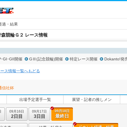
経過・結果
青森競輪Ｇ２ レース情報
P･GI･GII開催
GⅢ(記念競輪)開催
特定レース開催
Dokanto!発
レース情報一覧へもどる
通信社杯
出場予定選手一覧
展望・記者の推しメン
09月18日
日
09月16日
09月17日
最終日
2日目
3日目