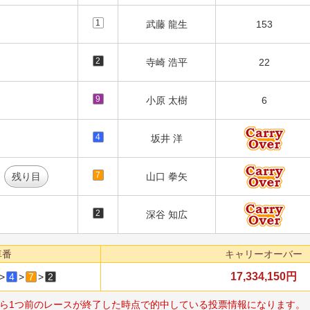
1
武藤 龍生
153
2
寺崎 浩平
22
9
小原 太樹
6
4
坂井 洋
7
残り目
山口 拳矢
2
深谷 知広
車番
キャリーオーバー
17,334,150円
>
4
>
7
>
2
ら1つ前のレースが終了した時点で的中している投票情報になります。