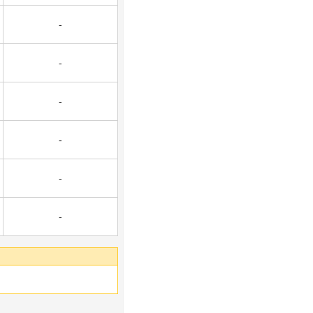
-
-
-
-
-
-