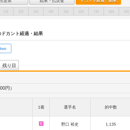
ドカント経過・結果
出走表
結果・払戻金
1R
2R
3R
4R
5R
6R
7R
8R
9R
）のドカント経過・結果
two
残り目
200円）
1着
選手名
的中数
8
野口 裕史
1,135