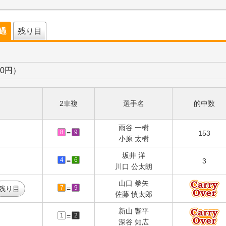
経過
残り目
00円）
2車複
選手名
的中数
雨谷 一樹
8
9
=
153
小原 太樹
坂井 洋
4
6
=
3
川口 公太朗
山口 拳矢
7
9
=
残り目
佐藤 慎太郎
新山 響平
1
2
=
深谷 知広