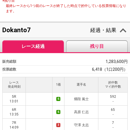
※残り目
最終レースから1つ前のレースが終了した時点で的中している投票情報になり
ます。
Dokanto7
経過・結果
レース経過
残り目
1,283,600円
販売総額
6,418（1口200円）
投票総数
レース
的中数
1着
選手名
発走時刻
マイ的中数
5R
592
6
畑段 嵐士
13:01
-
6R
65
6
高原 仁志
13:35
-
7R
7
3
守澤 太志
14:09
-