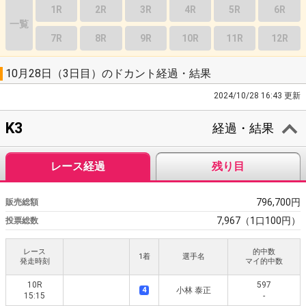
1R
2R
3R
4R
5R
6R
一覧
7R
8R
9R
10R
11R
12R
10月28日（3日目）のドカント経過・結果
2024/10/28 16:43 更新
K3
経過・結果
レース経過
残り目
796,700円
販売総額
7,967（1口100円）
投票総数
レース
的中数
1着
選手名
発走時刻
マイ的中数
10R
597
4
小林 泰正
15:15
-