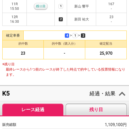
11R
167
残り目
1
新山 響平
15:50
-
12R
23
2
新田 祐大
16:30
-
確定車番
>
>
4
1
2
的中数
的中数（購入分）
確定配当
23
-
25,970
※残り目
最終レースから1つ前のレースが終了した時点で的中している投票情報になり
ます。
K5
経過・結果
レース経過
残り目
1,109,100円
販売総額