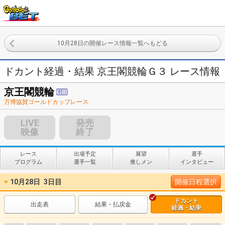
10月28日の開催レース情報一覧へもどる
ドカント経過・結果 京王閣競輪Ｇ３ レース情報
京王閣競輪
万博協賛ゴールドカップレース
LIVE
発売
映像
終了
レース
出場予定
展望
選手
プログラム
選手一覧
推しメン
インタビュー
10月28日
3日目
開催日程選択
ドカント
出走表
結果・払戻金
経過・結果