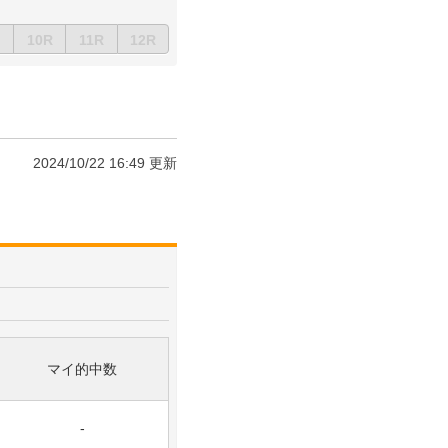
10R
11R
12R
2024/10/22 16:49 更新
マイ的中数
-