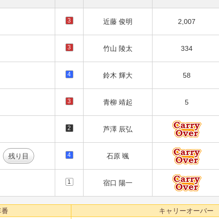
3
近藤 俊明
2,007
3
竹山 陵太
334
4
鈴木 輝大
58
3
青柳 靖起
5
2
芦澤 辰弘
4
残り目
石原 颯
1
宿口 陽一
車番
キャリーオーバー