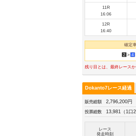
11R
16:06
12R
16:40
確定
2
>
4
残り目とは、最終レースか
Dokanto7レース経過
2,796,200円
販売総額
13,981（1口
投票総数
レース
発走時刻