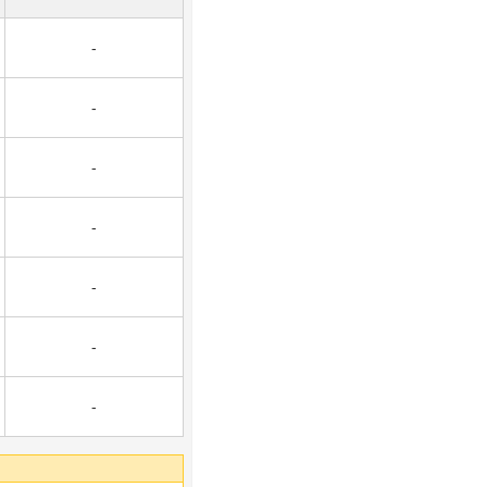
-
-
-
-
-
-
-