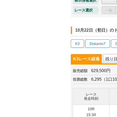
表示情報選択
レース選択
一覧
10月22日（初日）
K3
Dokanto7
K3レース経過
残り
629,500円
販売総額
6,295（1口1
投票総数
レース
発走時刻
10R
15:34