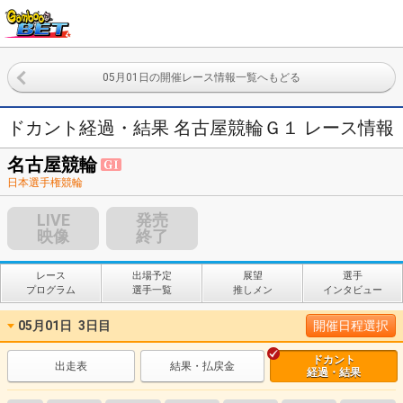
05月01日の開催レース情報一覧へもどる
ドカント経過・結果 名古屋競輪Ｇ１ レース情報
名古屋競輪
日本選手権競輪
LIVE
発売
映像
終了
レース
出場予定
展望
選手
プログラム
選手一覧
推しメン
インタビュー
05月01日
3日目
開催日程選択
ドカント
出走表
結果・払戻金
経過・結果