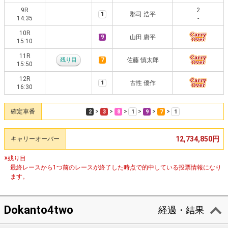
9R
2
1
郡司 浩平
14:35
-
10R
9
山田 庸平
15:10
11R
残り目
7
佐藤 慎太郎
15:50
12R
1
古性 優作
16:30
確定車番
>
>
>
>
>
>
2
3
8
1
9
7
1
12,734,850円
キャリーオーバー
※残り目
最終レースから1つ前のレースが終了した時点で的中している投票情報になり
ます。
Dokanto4two
経過・結果