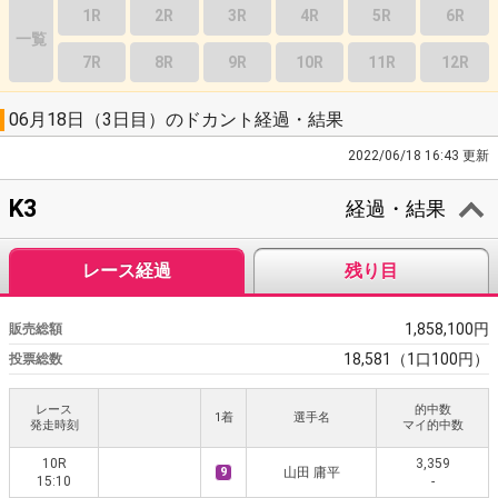
1R
2R
3R
4R
5R
6R
一覧
7R
8R
9R
10R
11R
12R
06月18日（3日目）のドカント経過・結果
2022/06/18 16:43 更新
K3
経過・結果
レース経過
残り目
1,858,100円
販売総額
18,581（1口100円）
投票総数
レース
的中数
1着
選手名
発走時刻
マイ的中数
10R
3,359
9
山田 庸平
15:10
-