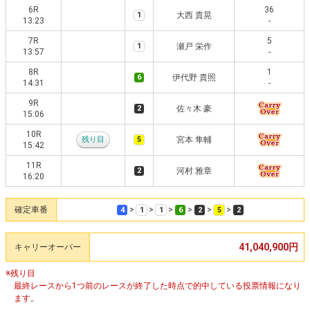
6R
36
1
大西 貴晃
13:23
-
7R
5
1
瀬戸 栄作
13:57
-
8R
1
6
伊代野 貴照
14:31
-
9R
2
佐々木 豪
15:06
10R
残り目
5
宮本 隼輔
15:42
11R
2
河村 雅章
16:20
確定車番
>
>
>
>
>
>
4
1
1
6
2
5
2
41,040,900円
キャリーオーバー
※残り目
最終レースから1つ前のレースが終了した時点で的中している投票情報になり
ます。