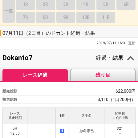
1R
2R
3R
4R
5R
6R
一覧
7R
8R
9R
10R
11R
07月11日（2日目）のドカント経過・結果
2019/07/11 16:31 更新
Dokanto7
経過・結果
レース経過
残り目
622,000円
販売総額
3,110（1口200円）
投票総数
レース
的中数
1着
選手名
発走時刻
マイ的中数
5R
321
4
山崎 泰己
12:50
-