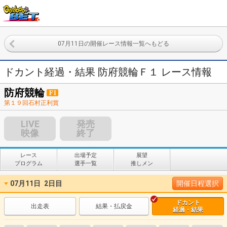
07月11日の開催レース情報一覧へもどる
ドカント経過・結果 防府競輪Ｆ１ レース情報
防府競輪
第１９回石村正利賞
LIVE
発売
映像
終了
レース
出場予定
展望
プログラム
選手一覧
推しメン
07月11日
2日目
開催日程選択
ドカント
出走表
結果・払戻金
経過・結果