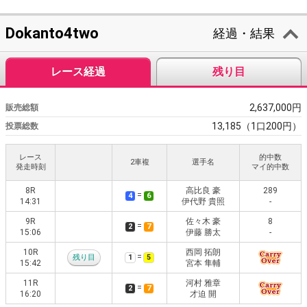
Dokanto4two
経過・結果
レース経過
残り目
2,637,000円
販売総額
13,185（1口200円）
投票総数
レース
的中数
2車複
選手名
発走時刻
マイ的中数
8R
高比良 豪
289
=
4
6
14:31
伊代野 貴照
-
9R
佐々木 豪
8
=
2
7
15:06
伊藤 勝太
-
10R
西岡 拓朗
=
残り目
1
5
15:42
宮本 隼輔
11R
河村 雅章
=
2
7
16:20
才迫 開