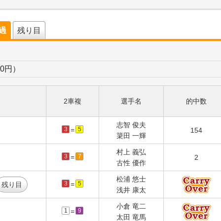
経過
残り目
00円）
2車複
選手名
的中数
志智 俊夫
3
5
=
154
簗田 一輝
村上 義弘
3
7
=
2
古性 優作
松浦 悠士
3
5
=
残り目
浅井 康太
小倉 竜二
1
9
=
太田 竜馬