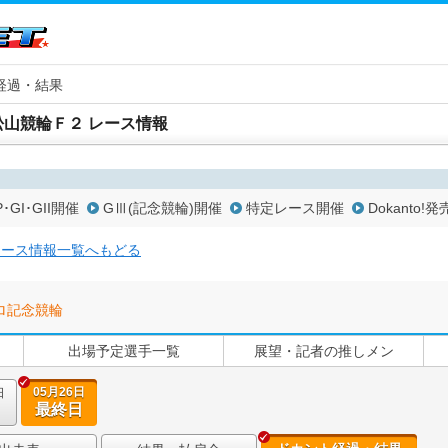
経過・結果
松山競輪Ｆ２ レース情報
P･GI･GII開催
GⅢ(記念競輪)開催
特定レース開催
Dokanto!発
レース情報一覧へもどる
ロ記念競輪
出場予定選手一覧
展望・記者の推しメン
05月26日
日
最終日