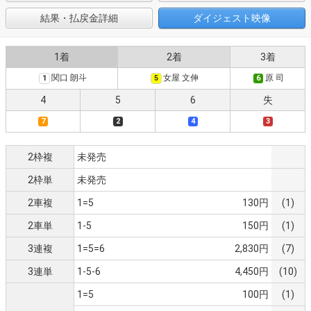
結果・払戻金詳細
ダイジェスト映像
1着
2着
3着
関口 朗斗
女屋 文伸
原 司
1
5
6
4
5
6
失
7
2
4
3
2枠複
未発売
2枠単
未発売
2車複
1=5
130円
(1)
2車単
1-5
150円
(1)
3連複
1=5=6
2,830円
(7)
3連単
1-5-6
4,450円
(10)
1=5
100円
(1)