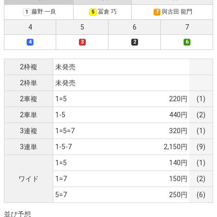
藤野 一良
冨倉 巧
與古田 龍門
1
5
7
4
5
6
7
4
3
2
6
2枠複
未発売
2枠単
未発売
2車複
1=5
220円
(1)
2車単
1-5
440円
(2)
3連複
1=5=7
320円
(1)
3連単
1-5-7
2,150円
(9)
1=5
140円
(1)
ワイド
1=7
150円
(2)
5=7
250円
(6)
並び予想