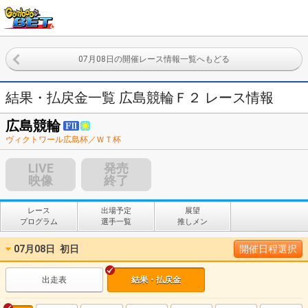
07月08日の開催レース情報一覧へもどる
結果・払戻金一覧 広島競輪Ｆ２ レース情報
広島競輪
ヴィクトワール広島杯／ＷＴ杯
LIVE
発売
映像
終了
レース
出場予定
展望
プログラム
選手一覧
推しメン
07月08日
初日
開催日程選択
出走表
結果・払戻金