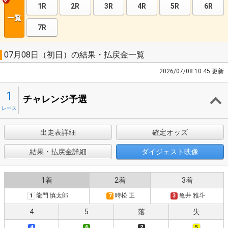
1R
2R
3R
4R
5R
6R
一覧
7R
07月08日（初日）の結果・払戻金一覧
2026/07/08 10:45 更新
1
チャレンジ予選
レース
出走表詳細
確定オッズ
結果・払戻金詳細
ダイジェスト映像
1着
2着
3着
龍門 慎太郎
時松 正
亀井 雅斗
1
7
3
4
5
落
失
4
6
2
5