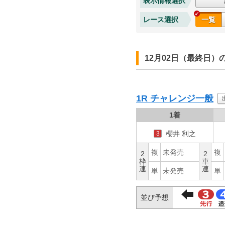
表示情報選択
レース選択
一覧
12月02日（最終日
1R
チャレンジ一般
1着
櫻井 利之
3
複
未発売
複
2
2
枠
車
連
連
単
未発売
単
並び予想