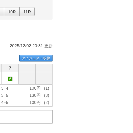
10R
11R
2025/12/02 20:31 更新
ダイジェスト映像
7
6
3=4
100円
(1)
3=5
130円
(3)
4=5
100円
(2)