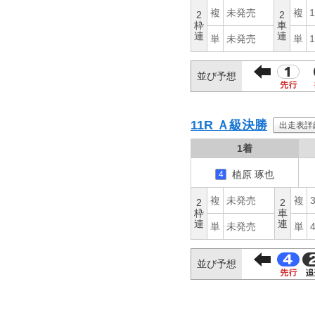
複
未発売
複
1
2
2
枠
車
連
連
単
未発売
単
1
並び予想
11R
Ａ級決勝
出走表詳
1着
植原 琢也
4
複
未発売
複
2
2
枠
車
連
連
単
未発売
単
4
並び予想