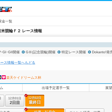
戻金一覧
留米競輪Ｆ２ レース情報
P･GI･GII開催
GⅢ(記念競輪)開催
特定レース開催
Dokanto!発
レース情報一覧へもどる
楽天ケイドリームス杯
ム
出場予定選手一覧
展
12月02日
日
12月01日
最終日
2日目