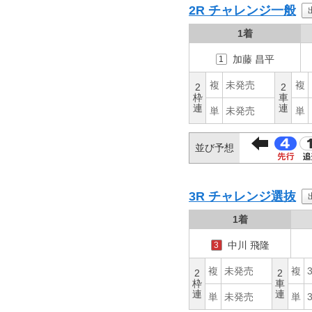
2R
チャレンジ一般
1着
加藤 昌平
1
複
未発売
複
2
2
枠
車
連
連
単
未発売
単
並び予想
3R
チャレンジ選抜
1着
中川 飛隆
3
複
未発売
複
2
2
枠
車
連
連
単
未発売
単
3