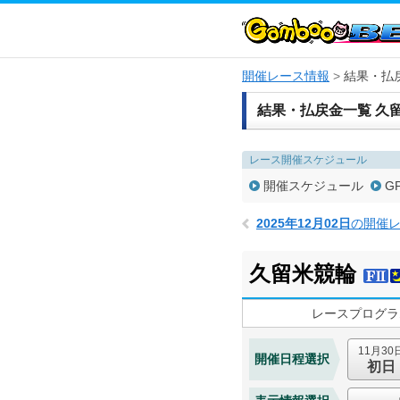
開催レース情報
結果・払
結果・払戻金一覧 久
レース開催スケジュール
開催スケジュール
G
2025年12月02日
の開催
久留米競輪
レースプログラ
11月30
開催日程選択
初日