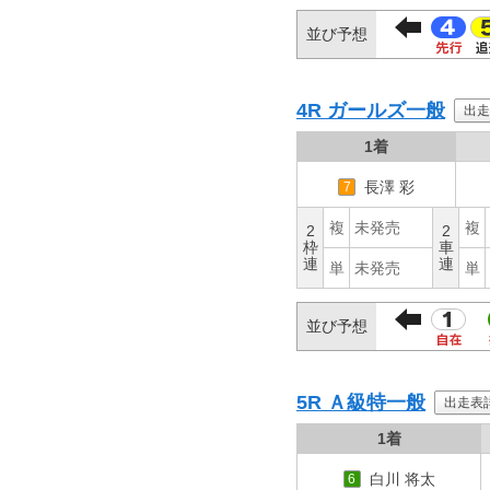
並び予想
4R
ガールズ一般
出走
1着
長澤 彩
7
複
未発売
複
2
2
枠
車
連
連
単
未発売
単
並び予想
5R
Ａ級特一般
出走表
1着
白川 将太
6