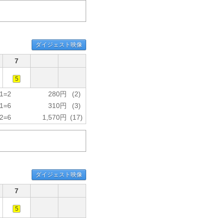
ダイジェスト映像
7
5
1=2
280円
(2)
1=6
310円
(3)
2=6
1,570円
(17)
ダイジェスト映像
7
5