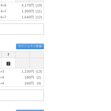
4=6
4,170円
(19)
4=7
1,350円
(11)
6=7
1,640円
(12)
ダイジェスト映像
7
2
1=3
1,230円
(13)
1=4
180円
(2)
3=4
240円
(4)