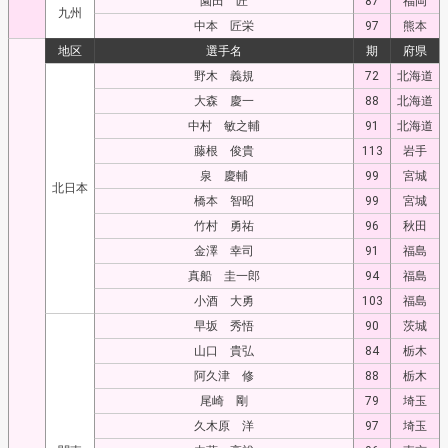
園田 匠
87
福岡
九州
中本 匠栄
97
熊本
地区
選手名
期
府県
野木 義規
72
北海道
大森 慶一
88
北海道
中村 敏之輔
91
北海道
藤根 俊貴
113
岩手
泉 慶輔
99
宮城
北日本
橋本 智昭
99
宮城
竹村 勇祐
96
秋田
金澤 幸司
91
福島
真船 圭一郎
94
福島
小酒 大勇
103
福島
早坂 秀悟
90
茨城
山口 貴弘
84
栃木
阿久津 修
88
栃木
尾崎 剛
79
埼玉
久木原 洋
97
埼玉