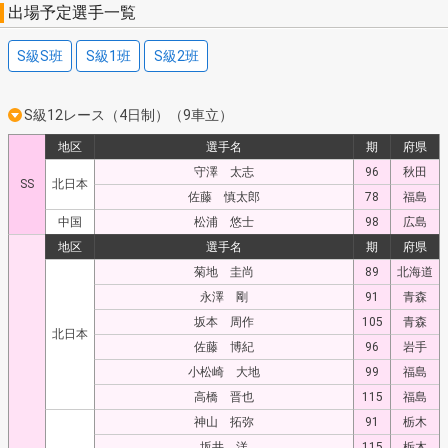
出場予定選手一覧
S級S班
S級1班
S級2班
S級12レース（4日制）（9車立）
地区
選手名
期
府県
守澤 太志
96
秋田
SS
北日本
佐藤 慎太郎
78
福島
中国
松浦 悠士
98
広島
地区
選手名
期
府県
菊地 圭尚
89
北海道
永澤 剛
91
青森
坂本 周作
105
青森
北日本
佐藤 博紀
96
岩手
小松崎 大地
99
福島
高橋 晋也
115
福島
神山 拓弥
91
栃木
坂井 洋
115
栃木