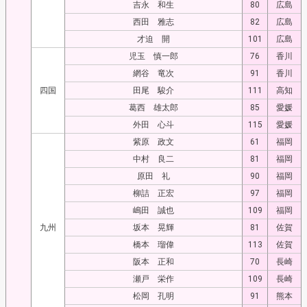
吉永 和生
80
広島
西田 雅志
82
広島
才迫 開
101
広島
児玉 慎一郎
76
香川
網谷 竜次
91
香川
四国
田尾 駿介
111
高知
葛西 雄太郎
85
愛媛
外田 心斗
115
愛媛
紫原 政文
61
福岡
中村 良二
81
福岡
原田 礼
90
福岡
柳詰 正宏
97
福岡
嶋田 誠也
109
福岡
九州
坂本 晃輝
81
佐賀
橋本 瑠偉
113
佐賀
阪本 正和
70
長崎
瀬戸 栄作
109
長崎
松岡 孔明
91
熊本