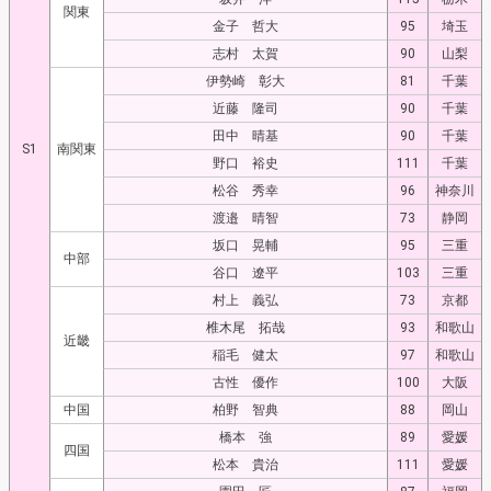
関東
金子 哲大
95
埼玉
志村 太賀
90
山梨
伊勢崎 彰大
81
千葉
近藤 隆司
90
千葉
田中 晴基
90
千葉
S1
南関東
野口 裕史
111
千葉
松谷 秀幸
96
神奈川
渡邉 晴智
73
静岡
坂口 晃輔
95
三重
中部
谷口 遼平
103
三重
村上 義弘
73
京都
椎木尾 拓哉
93
和歌山
近畿
稲毛 健太
97
和歌山
古性 優作
100
大阪
中国
柏野 智典
88
岡山
橋本 強
89
愛媛
四国
松本 貴治
111
愛媛