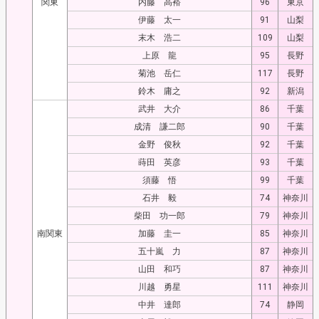
関東
内藤 高裕
96
東京
伊藤 太一
91
山梨
末木 浩二
109
山梨
上原 龍
95
長野
菊池 岳仁
117
長野
鈴木 庸之
92
新潟
武井 大介
86
千葉
成清 謙二郎
90
千葉
金野 俊秋
92
千葉
蒔田 英彦
93
千葉
須藤 悟
99
千葉
石井 毅
74
神奈川
柴田 功一郎
79
神奈川
南関東
加藤 圭一
85
神奈川
五十嵐 力
87
神奈川
山田 和巧
87
神奈川
川越 勇星
111
神奈川
中井 達郎
74
静岡