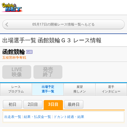
05月17日の開催レース情報一覧へもどる
出場選手一覧 函館競輪Ｇ３ レース情報
函館競輪
五稜郭杯争奪戦
LIVE
発売
映像
終了
レース
出場予定
展望
選手
プログラム
選手一覧
推しメン
インタビュー
初日
2日目
3日目
最終日
出走表一覧
結果・払戻金一覧
ドカント経過・結果