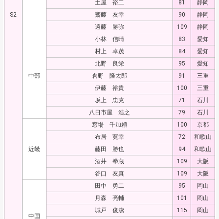
土屋 裕二
81
静岡
S2
齋藤 友幸
90
静岡
遠藤 勝弥
109
静岡
小林 信晴
83
愛知
村上 卓茂
84
愛知
北野 良栄
95
愛知
中部
倉野 隆太郎
91
三重
伊藤 裕貴
100
三重
坂上 忠克
71
石川
八日市屋 浩之
79
石川
窓場 千加頼
100
京都
布居 寛幸
72
和歌山
近畿
藤田 勝也
94
和歌山
酒井 拳蔵
109
大阪
谷口 友真
109
大阪
田中 勇二
95
岡山
月森 亮輔
101
岡山
城戸 俊潔
115
岡山
中国