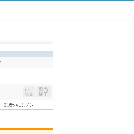
売
発売
LIVE
終了
映像
望・記者の推しメン