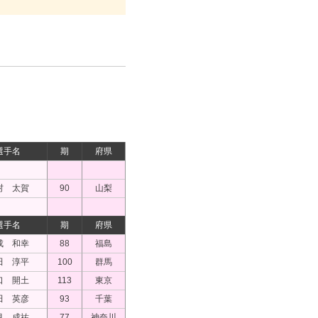
選手名
期
府県
村 太賀
90
山梨
選手名
期
府県
成 和幸
88
福島
田 淳平
100
群馬
口 開土
113
東京
田 英彦
93
千葉
月 成祐
77
神奈川