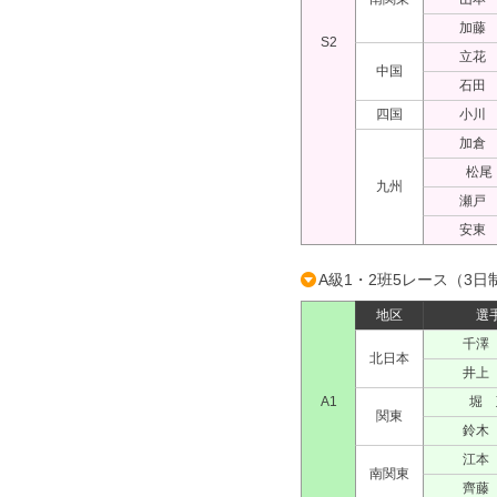
加藤
S2
立花
中国
石田
四国
小川
加倉
松尾
九州
瀬戸
安東
A級1・2班5レース（3日
地区
選
千澤
北日本
井上
A1
堀 
関東
鈴木
江本
南関東
齊藤