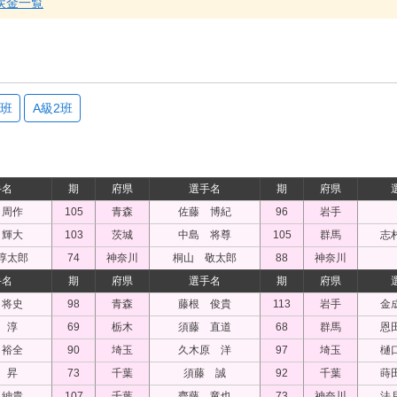
戻金一覧
1班
A級2班
手名
期
府県
選手名
期
府県
 周作
105
青森
佐藤 博紀
96
岩手
 輝大
103
茨城
中島 将尊
105
群馬
志
淳太郎
74
神奈川
桐山 敬太郎
88
神奈川
手名
期
府県
選手名
期
府県
 将史
98
青森
藤根 俊貴
113
岩手
金
 淳
69
栃木
須藤 直道
68
群馬
恩
 裕全
90
埼玉
久木原 洋
97
埼玉
樋
 昇
73
千葉
須藤 誠
92
千葉
蒔
 紳貴
107
千葉
齊藤 竜也
73
神奈川
法