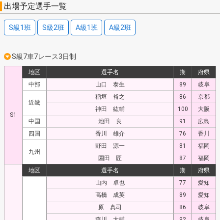
出場予定選手一覧
S級1班
S級2班
A級1班
A級2班
S級7車7レース3日制
地区
選手名
期
府県
中部
山口 泰生
89
岐阜
稲垣 裕之
86
京都
近畿
神田 紘輔
100
大阪
S1
中国
池田 良
91
広島
四国
香川 雄介
76
香川
野田 源一
81
福岡
九州
園田 匠
87
福岡
地区
選手名
期
府県
山内 卓也
77
愛知
高橋 成英
89
愛知
原 真司
86
岐阜
森川 大輔
92
岐阜