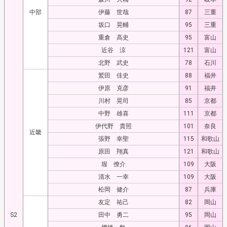
中部
伊藤 世哉
87
三重
坂口 晃輔
95
三重
重倉 高史
95
富山
近谷 涼
121
富山
北野 武史
78
石川
鷲田 佳史
88
福井
伊原 克彦
91
福井
川村 晃司
85
京都
中野 雄喜
111
京都
伊代野 貴照
101
奈良
近畿
張野 幸聖
115
和歌山
原田 翔真
121
和歌山
堀 僚介
109
大阪
清水 一幸
109
大阪
松岡 健介
87
兵庫
友定 祐己
82
岡山
S2
田中 勇二
95
岡山