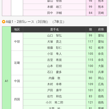
森山 智徳
98
熊本
本郷 雄三
99
熊本
田中 洋輔
84
宮崎
A級1・2班5レース（3日制） （7車立）
地区
選手名
期
府県
山口 智弘
99
愛知
中部
犬塚 貴之
117
愛知
後藤 彰仁
92
岐阜
小笹 隼人
105
奈良
吉堂 将規
115
奈良
近畿
山本 巨樹
100
大阪
石口 慶多
103
兵庫
内藤 敦
80
岡山
A1
中国
木村 幸希
109
広島
戸田 康平
101
香川
佐竹 和也
83
徳島
四国
小川 将二郎
121
徳島
大西 祐
91
愛媛