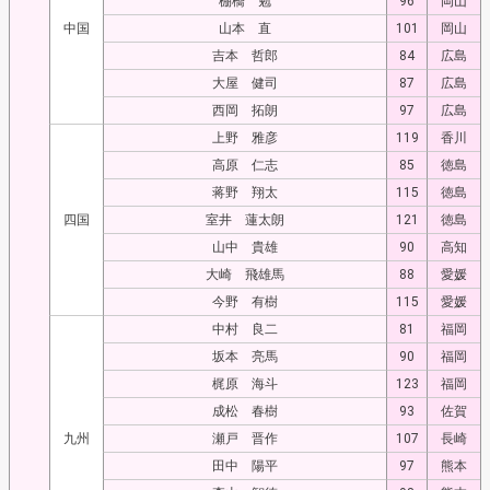
棚橋 勉
96
岡山
中国
山本 直
101
岡山
吉本 哲郎
84
広島
大屋 健司
87
広島
西岡 拓朗
97
広島
上野 雅彦
119
香川
高原 仁志
85
徳島
蒋野 翔太
115
徳島
四国
室井 蓮太朗
121
徳島
山中 貴雄
90
高知
大崎 飛雄馬
88
愛媛
今野 有樹
115
愛媛
中村 良二
81
福岡
坂本 亮馬
90
福岡
梶原 海斗
123
福岡
成松 春樹
93
佐賀
九州
瀬戸 晋作
107
長崎
田中 陽平
97
熊本