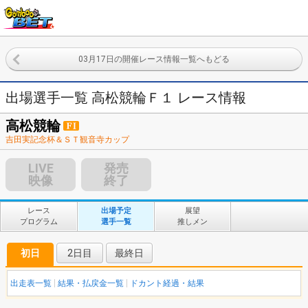
03月17日の開催レース情報一覧へもどる
出場選手一覧 高松競輪Ｆ１ レース情報
高松競輪
吉田実記念杯＆ＳＴ観音寺カップ
LIVE
発売
映像
終了
レース
出場予定
展望
プログラム
選手一覧
推しメン
初日
2日目
最終日
出走表一覧
結果・払戻金一覧
ドカント経過・結果