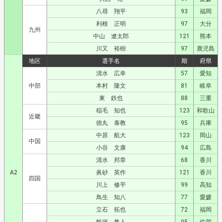
八尋 翔平
93
福岡
利根 正明
97
大分
九州
中山 遼太郎
121
熊本
川又 裕樹
97
鹿児島
地区
選手名
期
府県
清水 広幸
57
愛知
中部
本村 隆文
81
岐阜
東 鉄也
88
三重
稲毛 知也
123
和歌山
近畿
徳丸 泰教
95
兵庫
中原 航大
123
岡山
中国
小谷 文康
94
広島
清水 邦章
68
香川
A2
眞砂 英作
121
香川
四国
川上 修平
99
高知
鳥生 知八
77
愛媛
立石 拓也
72
福岡