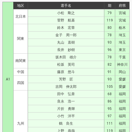
地区
選手名
期
府県
小松 剛之
79
宮城
北日本
菅野 航基
119
宮城
鈴木 宏章
80
栃木
金子 周一郎
78
埼玉
関東
丸山 直樹
93
埼玉
長井 妙樹
96
東京
坂木田 雄介
78
千葉
南関東
松坂 英司
82
神奈川
中国
藤原 悠斗
91
岡山
A1
芳野 匠
93
愛媛
四国
吉岡 伸太郎
105
愛媛
田中 弘章
68
福岡
良永 浩一
86
福岡
片折 勇輝
95
福岡
小竹 洋平
97
福岡
九州
鶴 良生
111
福岡
上野 恭哉
119
福岡