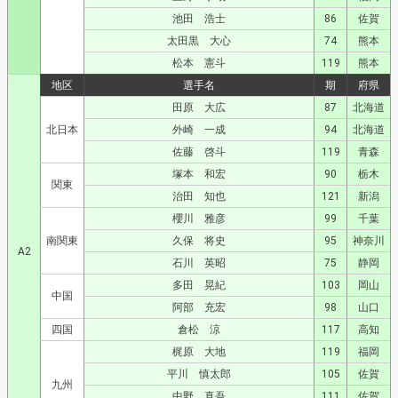
池田 浩士
86
佐賀
太田黒 大心
74
熊本
松本 憲斗
119
熊本
地区
選手名
期
府県
田原 大広
87
北海道
北日本
外崎 一成
94
北海道
佐藤 啓斗
119
青森
塚本 和宏
90
栃木
関東
治田 知也
121
新潟
櫻川 雅彦
99
千葉
南関東
久保 将史
95
神奈川
A2
石川 英昭
75
静岡
多田 晃紀
103
岡山
中国
阿部 充宏
98
山口
四国
倉松 涼
117
高知
梶原 大地
119
福岡
平川 慎太郎
105
佐賀
九州
中野 真吾
111
佐賀