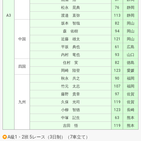
松永 晃典
76
静岡
A3
渡邉 直弥
113
静岡
坂本 智哉
82
岡山
森 佑樹
94
岡山
中国
近藤 雄太
121
岡山
平坂 典也
61
広島
内村 竜也
93
山口
住村 実
82
徳島
四国
岡崎 陸登
123
愛媛
秋永 共之
90
福岡
竹元 太志
107
福岡
藤野 貴章
97
佐賀
九州
久保 光司
119
佐賀
小柳 智徳
123
長崎
中塚 記生
63
熊本
吉田 悟
119
熊本
A級1・2班 5レース（3日制）（7車立て）