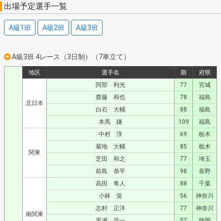
出場予定選手一覧
A級1班
A級2班
A級3班
A級3班 4レース（3日制）（7車立て）
地区
選手名
期
府県
阿部 利光
77
宮城
齋藤 和也
78
福島
北日本
白石 大輔
88
福島
本馬 鎌
109
福島
中村 淳
69
栃木
菊地 大輔
85
栃木
関東
芝田 和之
77
埼玉
前島 恭平
98
長野
高田 隼人
88
千葉
小林 覚
56
神奈川
志村 正洋
77
神奈川
南関東
黒瀬 浩一
57
静岡