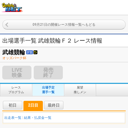
09月21日の開催レース情報一覧へもどる
出場選手一覧 武雄競輪Ｆ２ レース情報
武雄競輪
オッズパーク杯
LIVE
発売
映像
終了
レース
出場予定
展望
プログラム
選手一覧
推しメン
初日
2日目
最終日
出走表一覧
結果・払戻金一覧