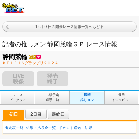
12月28日の開催レース情報一覧へもどる
記者の推しメン 静岡競輪ＧＰ レース情報
静岡競輪
ＫＥＩＲＩＮグランプリ２０２４
LIVE
発売
映像
終了
レース
出場予定
展望
選手
プログラム
選手一覧
推しメン
インタビュー
初日
2日目
最終日
出走表一覧
結果・払戻金一覧
ドカント経過・結果