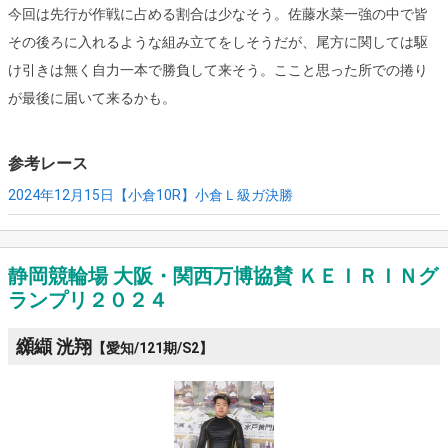
今回は先行が作戦に占める割合は少なそう。佐藤水菜一強の中で皆
その後ろに入れるような組み立てをしそうだが、尾方に関しては駆
け引きは無く自力一本で勝負して来そう。ここと思った所での捲り
が最後に届いて来るかも。
参考レース
2024年12月15日【小倉10R】
小倉Ｌ級ガ決勝
静岡競輪場 大阪・関西万博協賛 ＫＥＩＲＩＮグ
ランプリ２０２４
纐纈 洸翔
【愛知/121期/S2】