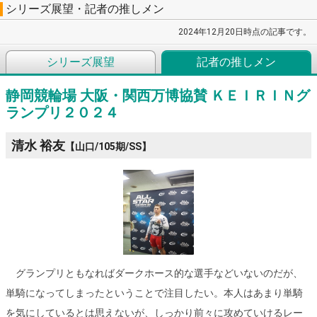
シリーズ展望・記者の推しメン
2024年12月20日時点の記事です。
シリーズ展望
記者の推しメン
静岡競輪場 大阪・関西万博協賛 ＫＥＩＲＩＮグ
ランプリ２０２４
清水 裕友
【山口/105期/SS】
グランプリともなればダークホース的な選手などいないのだが、
単騎になってしまったということで注目したい。本人はあまり単騎
を気にしているとは思えないが、しっかり前々に攻めていけるレー