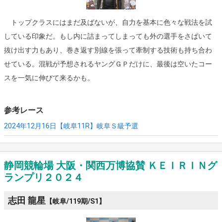
トップクラスにはまだ及ばないが、自力を基本に色々な戦法を試
している印象だ。もし内に詰まってしまっても外の選手をさばいて
抜け出す力もあり、巻き返す別線を張って牽制する技術も持ち合わ
せている。混戦が予想されるヤングＧＰだけに、最後は空いたコー
スを一気に伸びて来るかも。
参考レース
2024年12月16日【岐阜11R】
岐阜Ｓ級予選
静岡競輪場 大阪・関西万博協賛 ＫＥＩＲＩＮグ
ランプリ２０２４
志田 龍星
【岐阜/119期/S1】