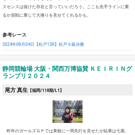
スセンスは抜けた存在と言っていいだろう。ここも先手ラインに乗
るか混戦に乗じて大捲りを見せてくれるかも。
参考レース
2024年08月04日【松戸12R】
松戸Ｓ級決勝
静岡競輪場 大阪・関西万博協賛 ＫＥＩＲＩＮグ
ランプリ２０２４
尾方 真生
【福岡/118期/L1】
昨年のガールズＧＰでは果敢に一周先行を見せたが結果は七着。