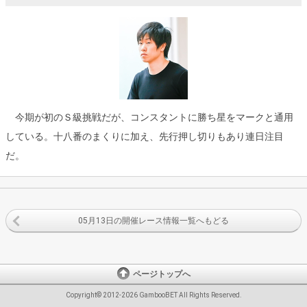
今期が初のＳ級挑戦だが、コンスタントに勝ち星をマークと通用
している。十八番のまくりに加え、先行押し切りもあり連日注目
だ。
05月13日の開催レース情報一覧へもどる
ページトップへ
Copyright© 2012-2026 GambooBET All Rights Reserved.