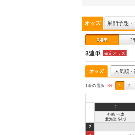
オッズ
展開予想・
3連単
2
3連単
確定オッズ
オッズ
人気順・
1着の選択
1
2
2
外崎 一成
北海道 94期
2