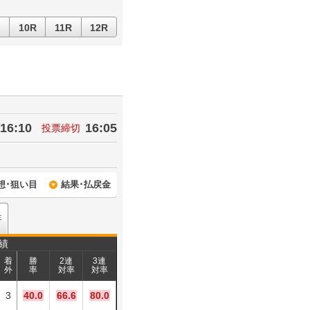
10R
11R
12R
16:10
16:05
投票締切
想･狙い目
結果･払戻金
年
績
着
勝
2連
3連
外
率
対率
対率
3
40.0
66.6
80.0