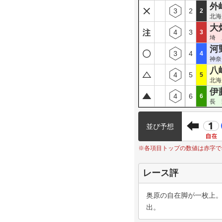
外
3
2
2
北海道
大
4
3
3
埼 玉
河
3
4
4
神奈川
八
4
5
5
北海道
伊
4
6
6
長 野
並び予想
※各項目トップの数値は赤字で
レース評
奥原の自在脚が一枚上
出。