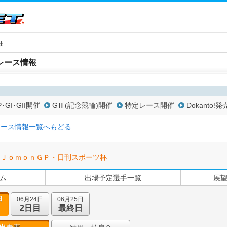
細
レース情報
P･GI･GII開催
GⅢ(記念競輪)開催
特定レース開催
Dokanto!発
レース情報一覧へもどる
ＪｏｍｏｎＧＰ・日刊スポーツ杯
ム
出場予定選手一覧
展
日
06月24日
06月25日
2日目
最終日