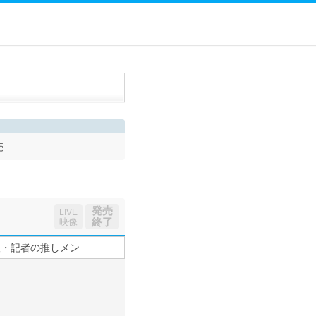
売
発売
LIVE
終了
映像
望・記者の推しメン