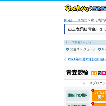
開催レース情報
出走表詳
出走表詳細 青森Ｆ１ 
レース開催スケジュール
開催スケジュール
G
2021年06月23日
の開催
青森競輪
レースプログラ
06月23
開催日程選択
初日