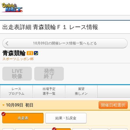
出走表詳細 青森競輪Ｆ１ レース情報
10月09日の開催レース情報一覧へもどる
青森競輪
スポーツニッポン杯
LIVE
発売
映像
終了
レース
出場予定
展望
プログラム
選手一覧
推しメン
10月09日
初日
開催日程選択
出走表
結果・払戻金