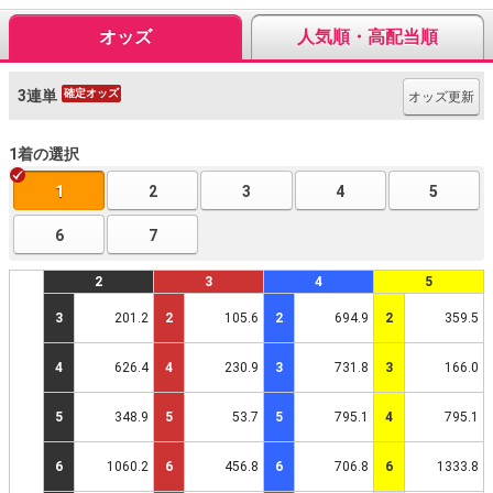
オッズ
人気順・高配当順
3連単
確定オッズ
オッズ更新
1着の選択
1
2
3
4
5
6
7
2
3
4
5
3
201.2
2
105.6
2
694.9
2
359.5
4
626.4
4
230.9
3
731.8
3
166.0
5
348.9
5
53.7
5
795.1
4
795.1
6
1060.2
6
456.8
6
706.8
6
1333.8