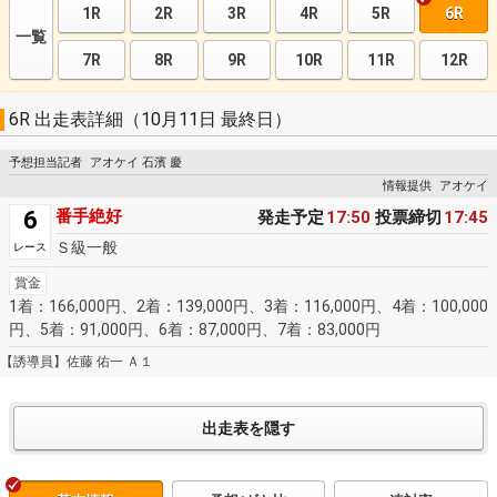
1R
2R
3R
4R
5R
6R
一覧
7R
8R
9R
10R
11R
12R
6R 出走表詳細（10月11日 最終日）
予想担当記者
アオケイ 石濱 慶
情報提供
アオケイ
6
番手絶好
発走予定
17:50
投票締切
17:45
Ｓ級一般
レース
賞金
1着：166,000円、2着：139,000円、3着：116,000円、4着：100,000
円、5着：91,000円、6着：87,000円、7着：83,000円
【誘導員】佐藤 佑一 Ａ１