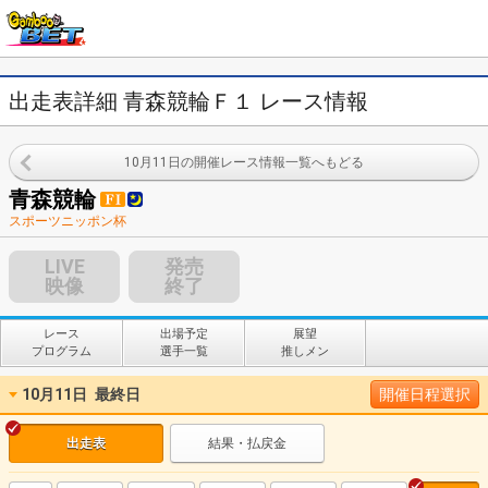
出走表詳細 青森競輪Ｆ１ レース情報
10月11日の開催レース情報一覧へもどる
青森競輪
スポーツニッポン杯
LIVE
発売
映像
終了
レース
出場予定
展望
プログラム
選手一覧
推しメン
10月11日
最終日
開催日程選択
出走表
結果・払戻金