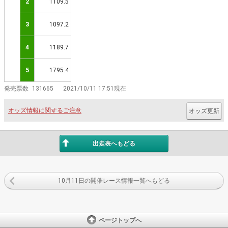
2
1109.5
3
1097.2
4
1189.7
5
1795.4
発売票数
131665
2021/10/11 17:51現在
オッズ情報に関するご注意
オッズ更新
出走表へもどる
10月11日の開催レース情報一覧へもどる
ページトップへ