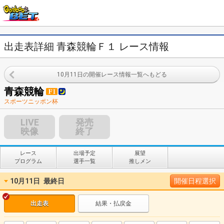
出走表詳細 青森競輪Ｆ１ レース情報
10月11日の開催レース情報一覧へもどる
青森競輪
スポーツニッポン杯
LIVE
発売
映像
終了
レース
出場予定
展望
プログラム
選手一覧
推しメン
10月11日
最終日
開催日程選択
出走表
結果・払戻金