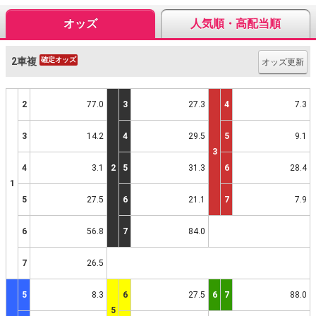
オッズ
人気順・高配当順
2車複
確定オッズ
オッズ更新
2
77.0
3
27.3
4
7.3
3
14.2
4
29.5
5
9.1
3
4
3.1
2
5
31.3
6
28.4
1
5
27.5
6
21.1
7
7.9
6
56.8
7
84.0
7
26.5
5
8.3
6
27.5
6
7
88.0
5