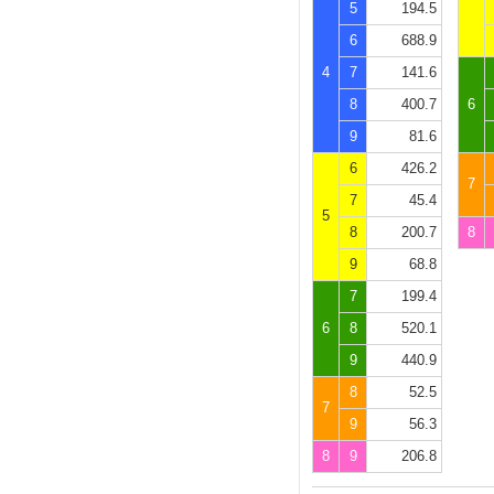
5
194.5
6
688.9
4
7
141.6
8
400.7
6
9
81.6
6
426.2
7
7
45.4
5
8
200.7
8
9
68.8
7
199.4
6
8
520.1
9
440.9
8
52.5
7
9
56.3
8
9
206.8