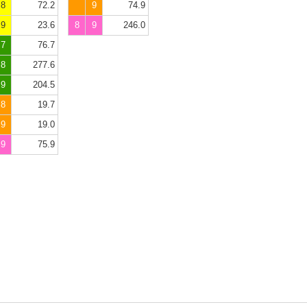
8
72.2
9
74.9
9
23.6
8
9
246.0
7
76.7
8
277.6
9
204.5
8
19.7
9
19.0
9
75.9