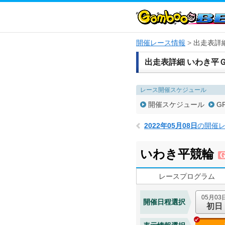
開催レース情報
出走表詳
出走表詳細 いわき平
レース開催スケジュール
開催スケジュール
G
2022年05月08日
の開催
いわき平競輪
レースプログラム
05月03
開催日程選択
初日