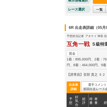
表示情報選択
レース選択
一覧
6R 出走表詳細（05月
予想担当記者
アオケイ 神長 
互角一戦
Ｓ級特選
賞金
1着：895,000円、2着：76
円、8着：464,000円、9着：
【誘導員】安部 貴之 Ｓ２
出走表
選手コメント
詳細
前回出走レース
好
予
総
枠
車
気
想
評
番
番
府
合