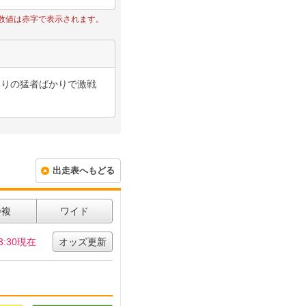
数値は赤字で表示されます。
捲りの猛者ばかりで激戦
出走表へもどる
枠複
ワイド
13:30現在
オッズ更新