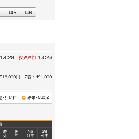
10R
11R
13:28
13:23
投票締切
18,000円、7着：491,000
想･狙い目
結果･払戻金
績
着
勝
2連
3連
外
率
対率
対率