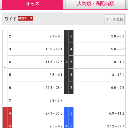
オッズ
人気順・高配当順
ワイド
確定オッズ
オッズ更新
2
2.9～4.8
3
2.0～3.2
3
10.8～12.1
4
5.8～9.3
4
11.6～12.5
2
5
1.0～1.1
1
5
2.5～4.1
6
11.3～18.1
6
26.8～28.4
7
6.0～9.6
7
5.3～5.7
4
27.9～30.3
5
6.9～11.2
5
2.5～4.2
4
6
37.2～37.7