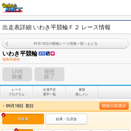
出走表詳細 いわき平競輪Ｆ２ レース情報
09月18日の開催レース情報一覧へもどる
いわき平競輪
福島民報杯
LIVE
発売
映像
終了
レース
出場予定
展望
プログラム
選手一覧
推しメン
09月18日
初日
開催日程選択
出走表
結果・払戻金