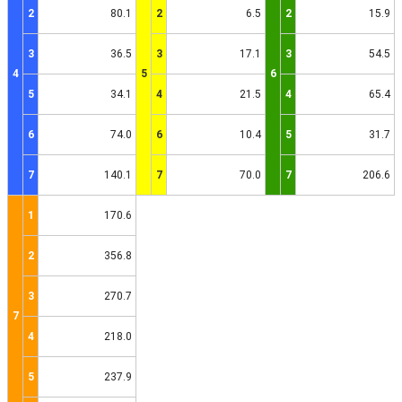
2
80.1
2
6.5
2
15.9
3
36.5
3
17.1
3
54.5
4
5
6
5
34.1
4
21.5
4
65.4
6
74.0
6
10.4
5
31.7
7
140.1
7
70.0
7
206.6
1
170.6
2
356.8
3
270.7
7
4
218.0
5
237.9