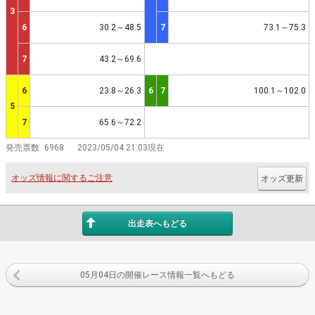
3
6
30.2～48.5
7
73.1～75.3
7
43.2～69.6
6
23.8～26.3
6
7
100.1～102.0
5
7
65.6～72.2
発売票数
6968
2023/05/04 21:03現在
オッズ情報に関するご注意
オッズ更新
出走表へもどる
05月04日の開催レース情報一覧へもどる