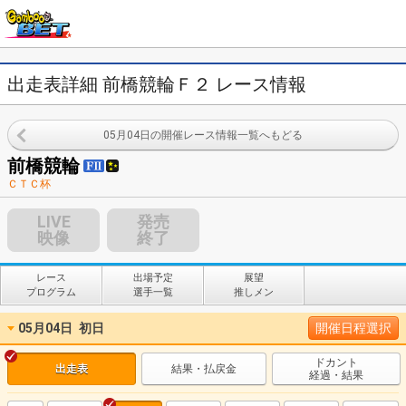
出走表詳細 前橋競輪Ｆ２ レース情報
05月04日の開催レース情報一覧へもどる
前橋競輪
ＣＴＣ杯
LIVE
発売
映像
終了
レース
出場予定
展望
プログラム
選手一覧
推しメン
05月04日
初日
開催日程選択
ドカント
出走表
結果・払戻金
経過・結果