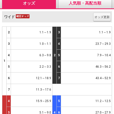
オッズ
人気順・高配当順
ワイド
確定オッズ
オッズ更新
2
1.1～1.9
3
1.1～1.9
3
1.0～1.1
4
23.7～29.3
4
6.3～9.8
2
5
7.9～10.4
1
5
2.2～3.3
6
46.3～56.2
6
12.1～18.9
7
43.4～52.9
7
11.3～17.6
4
15.9～25.9
5
11.2～12.5
5
5.1～9.0
4
6
27.0～27.9