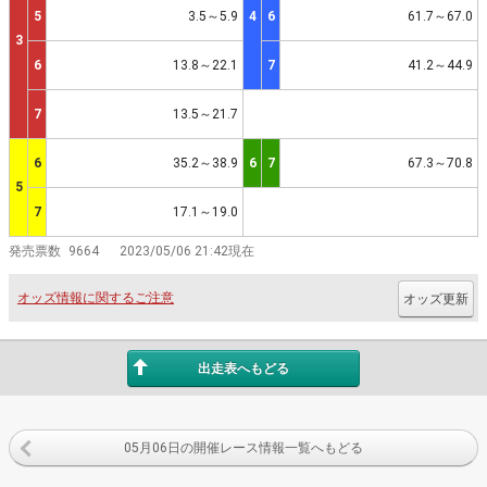
5
3.5～5.9
4
6
61.7～67.0
3
6
13.8～22.1
7
41.2～44.9
7
13.5～21.7
6
35.2～38.9
6
7
67.3～70.8
5
7
17.1～19.0
発売票数
9664
2023/05/06 21:42現在
オッズ情報に関するご注意
オッズ更新
出走表へもどる
05月06日の開催レース情報一覧へもどる