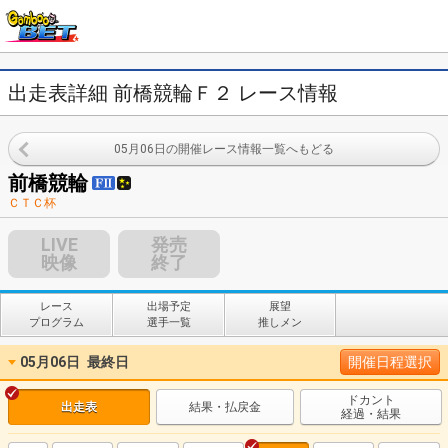
出走表詳細 前橋競輪Ｆ２ レース情報
05月06日の開催レース情報一覧へもどる
前橋競輪
ＣＴＣ杯
LIVE
発売
映像
終了
レース
出場予定
展望
プログラム
選手一覧
推しメン
05月06日
最終日
開催日程選択
ドカント
出走表
結果・払戻金
経過・結果