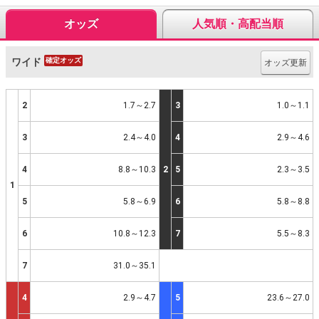
オッズ
人気順・高配当順
ワイド
確定オッズ
オッズ更新
2
1.7～2.7
3
1.0～1.1
3
2.4～4.0
4
2.9～4.6
4
8.8～10.3
2
5
2.3～3.5
1
5
5.8～6.9
6
5.8～8.8
6
10.8～12.3
7
5.5～8.3
7
31.0～35.1
4
2.9～4.7
5
23.6～27.0