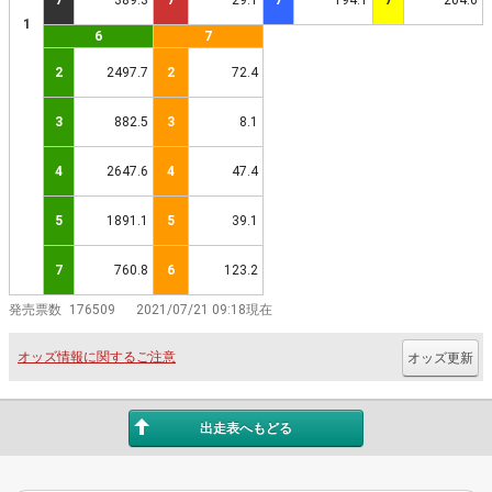
7
389.3
7
29.1
7
194.1
7
204.6
1
6
7
2
2497.7
2
72.4
3
882.5
3
8.1
4
2647.6
4
47.4
5
1891.1
5
39.1
7
760.8
6
123.2
発売票数
176509
2021/07/21 09:18現在
オッズ情報に関するご注意
オッズ更新
出走表へもどる