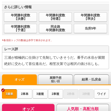
さらに詳しい情報
年間勝利度数
年間勝利度数
年間勝利度数
【決勝】
【特選】
【準決】
年間勝利度数
同走路
当所5年
【予選】
年間勝利度数
※各項目トップの数値は赤字で表示されます。
レース評
三浦が積極的に仕掛けて先制していきそうだ。番手の水谷が展開
絶好に交わして首位進出だ。相笠次第では相沢の抜け出しも。
展開予想
オッズ
結果・払戻金
狙い目
3連単
2車単
3連複
2車複
2枠単
2枠複
ワイド
オッズ
人気順・高配当順