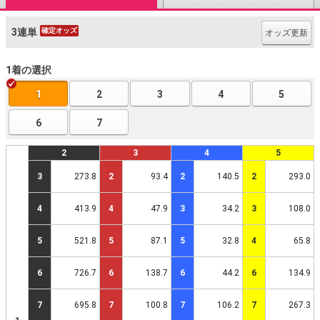
3連単
確定オッズ
オッズ更新
1着の選択
1
2
3
4
5
6
7
2
3
4
5
3
273.8
2
93.4
2
140.5
2
293.0
4
413.9
4
47.9
3
34.2
3
108.0
5
521.8
5
87.1
5
32.8
4
65.8
6
726.7
6
138.7
6
44.2
6
134.9
7
695.8
7
100.8
7
106.2
7
267.3