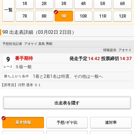
1R
2R
3R
4R
5R
6R
一覧
7R
8R
9R
10R
11R
12R
9R 出走表詳細（03月02日 2日目）
予想担当記者
アオケイ 真島 秀昭
情報提供
アオケイ
9
番手期待
発走予定
14:42
投票締切
14:37
Ｓ級一般
レース
1着と2着1名は特選、その他は一般へ
勝ち上がり条件
【誘導員】河野 通孝 Ｓ１
基本情報
予想/ギヤ比
連対率