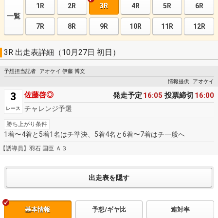
1R
2R
3R
4R
5R
6R
一覧
7R
8R
9R
10R
11R
12R
3R 出走表詳細（10月27日 初日）
予想担当記者
アオケイ 伊藤 博文
情報提供
アオケイ
3
佐藤啓◎
発走予定
16:05
投票締切
16:00
チャレンジ予選
レース
勝ち上がり条件
1着〜4着と5着1名はチ準決、5着4名と6着〜7着はチ一般へ
【誘導員】羽石 国臣 Ａ３
基本情報
予想/ギヤ比
連対率