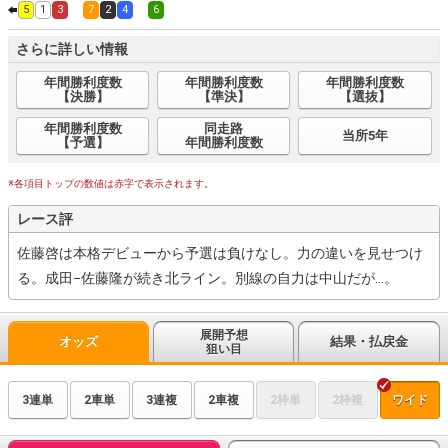
5
1
3
7
2
4
6
さらに詳しい情報
年間勝利度数
年間勝利度数
年間勝利度数
【決勝】
【準決】
【選抜】
年間勝利度数
同走路
当所5年
【予選】
年間勝利度数
※各項目トップの数値は赤字で表示されます。
レース評
佐藤啓は本格デビューから予選は負けなし。力の違いを見せつけ
る。成田−佐藤隆が続き北ライン。別線の自力は中山だが…。
展開予想
オッズ
結果・払戻金
狙い目
3連単
2車単
3連複
2車複
2枠単
2枠複
ワイド