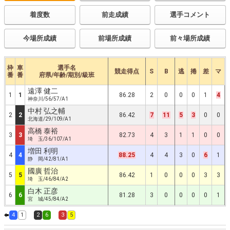
着度数
前走成績
選手コメント
今場所成績
前場所成績
前々場所成績
枠
車
選手名
競走得点
S
B
逃
捲
差
マ
番
番
府県/年齢/期別/級班
遠澤 健二
1
1
86.28
2
0
0
0
1
4
神奈川/56/57/A1
中村 弘之輔
2
2
86.42
7
11
5
3
0
0
北海道/29/109/A1
高橋 泰裕
3
3
82.73
4
3
1
1
0
0
埼 玉/36/107/A1
増田 利明
4
4
88.25
4
4
3
0
6
1
静 岡/42/81/A1
國廣 哲治
5
5
86.42
1
0
0
0
3
3
埼 玉/46/84/A2
白木 正彦
6
6
81.28
3
0
0
0
0
1
宮 城/45/84/A2
4
1
2
6
3
5