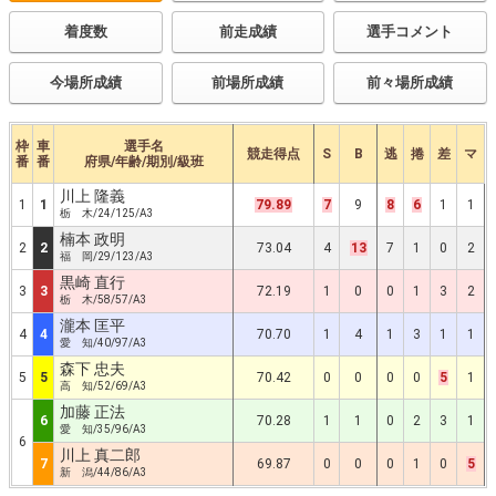
着度数
前走成績
選手コメント
今場所成績
前場所成績
前々場所成績
枠
車
選手名
競走得点
S
B
逃
捲
差
マ
番
番
府県/年齢/期別/級班
川上 隆義
1
1
79.89
7
9
8
6
1
1
栃 木/24/125/A3
楠本 政明
2
2
73.04
4
13
7
1
0
2
福 岡/29/123/A3
黒崎 直行
3
3
72.19
1
0
0
1
3
2
栃 木/58/57/A3
瀧本 匡平
4
4
70.70
1
4
1
3
1
1
愛 知/40/97/A3
森下 忠夫
5
5
70.42
0
0
0
0
5
1
高 知/52/69/A3
加藤 正法
6
70.28
1
1
0
2
3
1
愛 知/35/96/A3
6
川上 真二郎
7
69.87
0
0
0
1
0
5
新 潟/44/86/A3