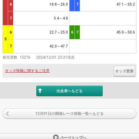
6
18.8～26.0
7
47.1～55.2
7
3.4～4.8
6
22.7～25.0
6
7
45.0～50.6
5
7
42.0～47.7
発売票数
15276
2024/12/01 23:21現在
オッズ情報に関するご注意
オッズ更新
出走表へもどる
12月01日の開催レース情報一覧へもどる
ページトップへ