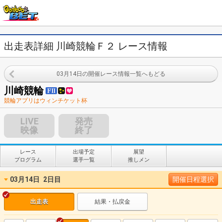
出走表詳細 川崎競輪Ｆ２ レース情報
03月14日の開催レース情報一覧へもどる
川崎競輪
競輪アプリはウィンチケット杯
LIVE
発売
映像
終了
レース
出場予定
展望
プログラム
選手一覧
推しメン
03月14日
2日目
開催日程選択
出走表
結果・払戻金