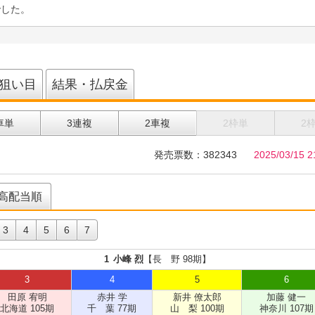
でした。
狙い目
結果・払戻金
車単
3連複
2車複
2枠単
2
発売票数：382343
2025/03/15 
高配当順
3
4
5
6
7
1
小峰 烈
【長 野 98期】
3
4
5
6
田原 宥明
赤井 学
新井 僚太郎
加藤 健一
北海道 105期
千 葉 77期
山 梨 100期
神奈川 107期