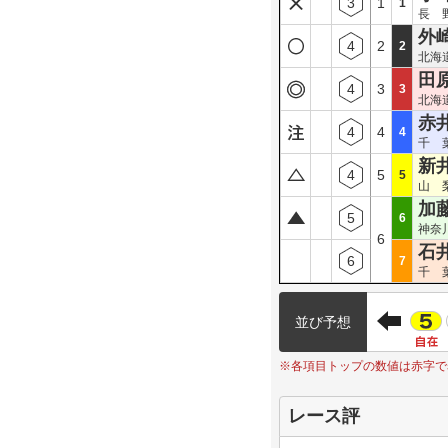
3
1
1
長 野
外
4
2
2
北海道
田
4
3
3
北海道
赤井
4
4
4
千 葉
新
4
5
5
山 梨
加
5
6
神奈川
6
石井
6
7
千 葉
並び予想
※各項目トップの数値は赤字で
レース評