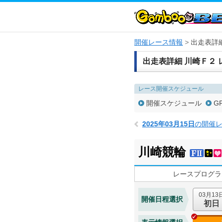
開催レース情報
出走表詳
出走表詳細 川崎Ｆ２ 
レース開催スケジュール
開催スケジュール
G
2025年03月15日
の開催
川崎競輪
レースプログラ
03月13
開催日程選択
初日