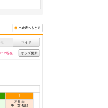
出走表へもどる
枠複
ワイド
21:12現在
オッズ更新
7
石井 孝
千 葉 68期