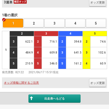
3連単
確定オッズ
オッズ更新
1着の選択
1
2
3
4
5
2
3
4
5
3
622.1
2
716.1
2
394.8
2
74.6
1
4
484.9
4
609.8
3
641.5
3
102.6
5
210.9
5
346.0
5
161.2
4
60.9
発売票数
82122
2021/06/17 15:51現在
オッズ情報に関するご注意
オッズ更新
出走表へもどる