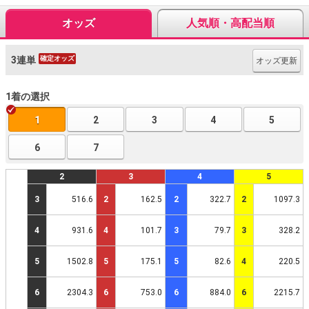
オッズ
人気順・高配当順
3連単
確定オッズ
オッズ更新
1着の選択
1
2
3
4
5
6
7
2
3
4
5
3
516.6
2
162.5
2
322.7
2
1097.3
4
931.6
4
101.7
3
79.7
3
328.2
5
1502.8
5
175.1
5
82.6
4
220.5
6
2304.3
6
753.0
6
884.0
6
2215.7