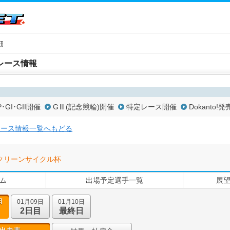
細
レース情報
P･GI･GII開催
GⅢ(記念競輪)開催
特定レース開催
Dokanto!発
レース情報一覧へもどる
クリーンサイクル杯
ム
出場予定選手一覧
展
日
01月09日
01月10日
2日目
最終日