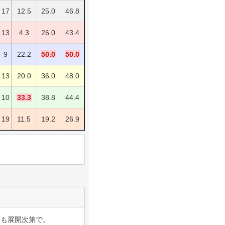
17
12.5
25.0
46.8
13
4.3
26.0
43.4
9
22.2
50.0
50.0
13
20.0
36.0
48.0
10
33.3
38.8
44.4
19
11.5
19.2
26.9
川も展開次第で。