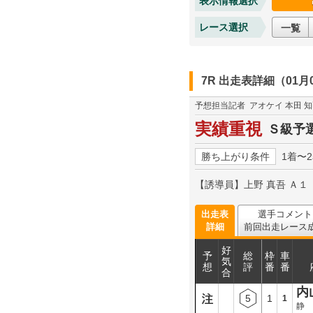
表示情報選択
レース選択
一覧
7R 出走表詳細（01月
予想担当記者
アオケイ 本田 
実績重視
Ｓ級予
勝ち上がり条件
1着〜
【誘導員】上野 真吾 Ａ１
出走表
選手コメント
詳細
前回出走レース
好
予
総
枠
車
気
想
評
番
番
合
内
5
1
1
静 岡