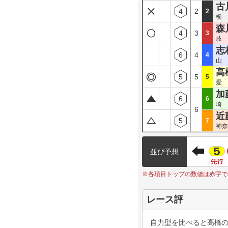
古
4
2
2
栃 木
森
4
3
3
岐 阜
志
6
4
4
山 梨
高
5
5
5
愛 知
加
6
6
埼 玉
6
近
5
7
神奈川
並び予想
※各項目トップの数値は赤字で
レース評
自力型を比べると高橋