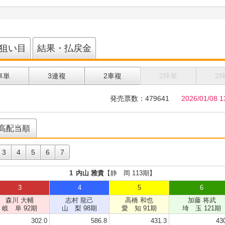
狙い目
結果・払戻金
車単
3連複
2車複
2枠単
2
発売票数：479641
2026/01/08 
高配当順
3
4
5
6
7
1
内山 雅貴
【静 岡 113期】
3
4
5
6
森川 大輔
志村 龍己
高橋 和也
加藤 将武
岐 阜 92期
山 梨 98期
愛 知 91期
埼 玉 121期
302.0
586.8
431.3
43