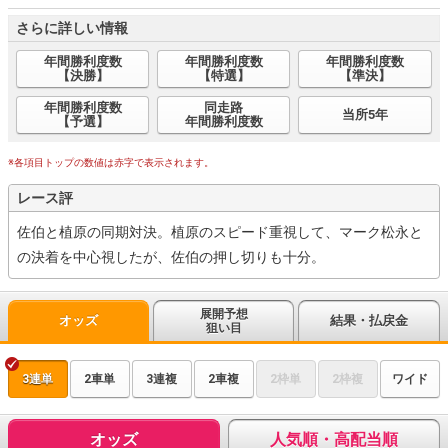
さらに詳しい情報
年間勝利度数
年間勝利度数
年間勝利度数
【決勝】
【特選】
【準決】
年間勝利度数
同走路
当所5年
【予選】
年間勝利度数
※各項目トップの数値は赤字で表示されます。
レース評
佐伯と植原の同期対決。植原のスピード重視して、マーク松永と
の決着を中心視したが、佐伯の押し切りも十分。
展開予想
オッズ
結果・払戻金
狙い目
3連単
2車単
3連複
2車複
2枠単
2枠複
ワイド
オッズ
人気順・高配当順