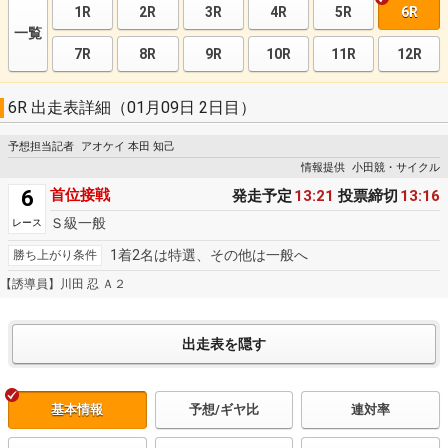
1R
2R
3R
4R
5R
6R
一覧
7R
8R
9R
10R
11R
12R
6R 出走表詳細（01月09日 2日目）
予想担当記者
アオケイ 本田 知己
情報提供
小田競・サイクル
6
首位接戦
発走予定
13:21
投票締切
13:16
Ｓ級一般
レース
1着2名は特選、その他は一般へ
勝ち上がり条件
【誘導員】川田 忍 Ａ２
基本情報
予想/ギヤ比
連対率