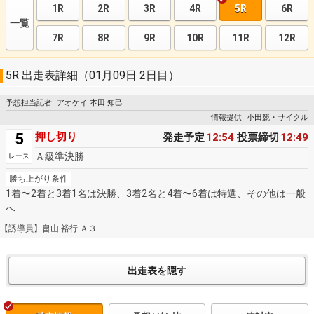
1R
2R
3R
4R
5R
6R
一覧
7R
8R
9R
10R
11R
12R
5R 出走表詳細（01月09日 2日目）
予想担当記者
アオケイ 本田 知己
情報提供
小田競・サイクル
5
押し切り
発走予定
12:54
投票締切
12:49
Ａ級準決勝
レース
勝ち上がり条件
1着〜2着と3着1名は決勝、3着2名と4着〜6着は特選、その他は一般
へ
【誘導員】畠山 裕行 Ａ３