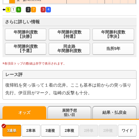
5
1
6
2
7
3
4
さらに詳しい情報
年間勝利度数
年間勝利度数
年間勝利度数
【決勝】
【特選】
【準決】
年間勝利度数
同走路
当所5年
【予選】
年間勝利度数
※各項目トップの数値は赤字で表示されます。
レース評
復帰戦を突っ張って１着の北井。ここも基本は前からの突っ張り
先行。伊豆田がマーク。塩崎の反撃も十分。
展開予想
オッズ
結果・払戻金
狙い目
3連単
2車単
3連複
2車複
2枠単
2枠複
ワイド