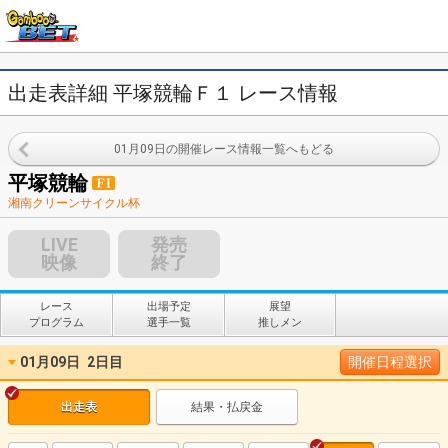
出走表詳細 平塚競輪Ｆ１ レース情報
01月09日の開催レース情報一覧へもどる
平塚競輪
湘南クリーンサイクル杯
LIVE
発売
映像
終了
レース
出場予定
展望
プログラム
選手一覧
推しメン
01月09日
2日目
開催日程選択
出走表
結果・払戻金