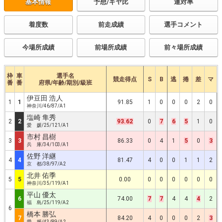
基本情報
予想/ギヤ比
連対率
着度数
前走成績
選手コメント
今場所成績
前場所成績
前々場所成績
枠
車
選手名
競走得点
S
B
逃
捲
差
マ
番
番
府県/年齢/期別/級班
伊豆田 浩人
1
1
91.85
1
0
0
0
2
0
神奈川/46/87/A1
塩崎 隼秀
2
2
93.62
0
7
6
5
1
0
愛 媛/25/121/A1
市村 昌樹
3
3
86.33
0
4
1
5
0
3
兵 庫/34/103/A1
佐野 洋継
4
4
81.47
4
0
0
1
1
2
京 都/38/97/A2
北井 佑季
5
5
0.00
0
0
0
0
0
0
神奈川/35/119/A1
平山 優太
6
74.00
7
7
4
4
4
2
福 島/25/119/A2
6
橋本 勝弘
7
84.20
4
0
0
0
2
3
愛 媛/43/89/A2