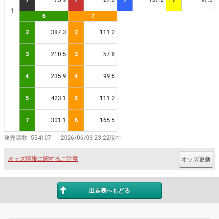
7
75.9
7
27.6
7
157.2
7
97.5
1
6
7
2
387.3
2
111.2
3
210.5
3
57.8
4
235.9
4
99.6
5
423.1
5
111.2
7
301.1
6
165.5
発売票数
554107
2026/06/03 23:22現在
オッズ情報に関するご注意
オッズ更新
出走表へもどる