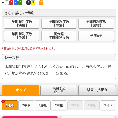
1
3
4
6
2
5
7
さらに詳しい情報
年間勝利度数
年間勝利度数
年間勝利度数
【決勝】
【準決】
【選抜】
年間勝利度数
同走路
当所5年
【予選】
年間勝利度数
※各項目トップの数値は赤字で表示されます。
レース評
水澤は特別昇班してもおかしくない力の持ち主。当然今節の主役
だ。地元勢を連れて好スタート決める。
展開予想
オッズ
結果・払戻金
狙い目
3連単
2車単
3連複
2車複
2枠単
2枠複
ワイド