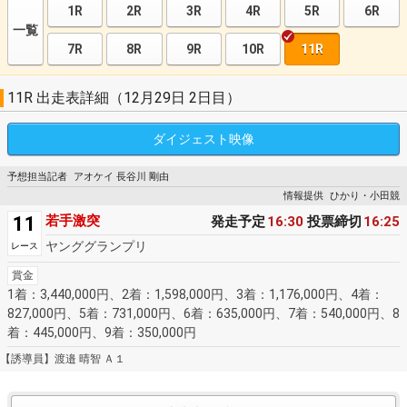
1R
2R
3R
4R
5R
6R
一覧
7R
8R
9R
10R
11R
11R 出走表詳細（12月29日 2日目）
ダイジェスト
映像
予想担当記者
アオケイ 長谷川 剛由
情報提供
ひかり・小田競
11
若手激突
発走予定
16:30
投票締切
16:25
ヤンググランプリ
レース
賞金
1着：3,440,000円、2着：1,598,000円、3着：1,176,000円、4着：
827,000円、5着：731,000円、6着：635,000円、7着：540,000円、8
着：445,000円、9着：350,000円
【誘導員】渡邉 晴智 Ａ１