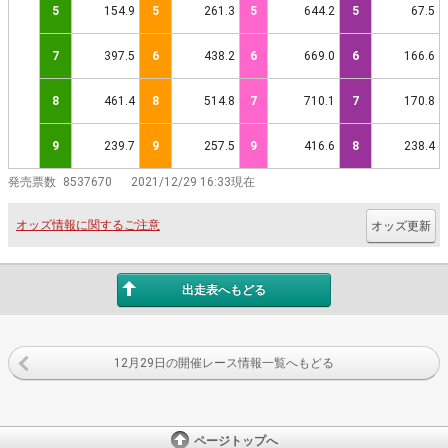
5
154.9
5
261.3
5
644.2
5
67.5
7
397.5
6
438.2
6
669.0
6
166.6
8
461.4
8
514.8
7
710.1
7
170.8
9
239.7
9
257.5
9
416.6
8
238.4
発売票数
8537670
2021/12/29 16:33現在
オッズ情報に関するご注意
オッズ更新
出走表へもどる
12月29日の開催レース情報一覧へもどる
ページトップへ