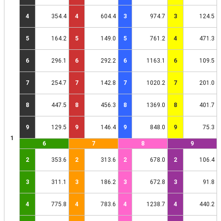
4
354.4
4
604.4
3
974.7
3
124.5
5
164.2
5
149.0
5
761.2
4
471.3
6
296.1
6
292.2
6
1163.1
6
109.5
7
254.7
7
142.8
7
1020.2
7
201.0
8
447.5
8
456.3
8
1369.0
8
401.7
9
129.5
9
146.4
9
848.0
9
75.3
1
6
7
8
9
2
353.6
2
313.6
2
678.0
2
106.4
3
311.1
3
186.2
3
672.8
3
91.8
4
775.8
4
783.6
4
1238.7
4
440.2