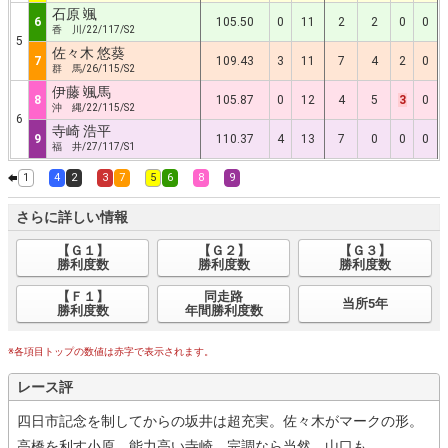
石原 颯
6
105.50
0
11
2
2
0
0
香 川/22/117/S2
5
佐々木 悠葵
7
109.43
3
11
7
4
2
0
群 馬/26/115/S2
伊藤 颯馬
8
105.87
0
12
4
5
3
0
沖 縄/22/115/S2
6
寺崎 浩平
9
110.37
4
13
7
0
0
0
福 井/27/117/S1
1
4
2
3
7
5
6
8
9
さらに詳しい情報
【Ｇ１】
【Ｇ２】
【Ｇ３】
勝利度数
勝利度数
勝利度数
【Ｆ１】
同走路
当所5年
勝利度数
年間勝利度数
※各項目トップの数値は赤字で表示されます。
レース評
四日市記念を制してからの坂井は超充実。佐々木がマークの形。
高橋を利す小原、能力高い寺崎、完調なら当然、山口も。