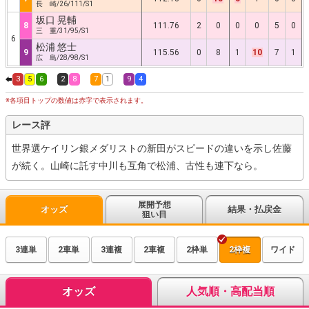
長 崎/26/111/S1
坂口 晃輔
8
111.76
2
0
0
0
5
0
三 重/31/95/S1
6
松浦 悠士
9
115.56
0
8
1
10
7
1
広 島/28/98/S1
3
5
6
2
8
7
1
9
4
※各項目トップの数値は赤字で表示されます。
レース評
世界選ケイリン銀メダリストの新田がスピードの違いを示し佐藤
が続く。山崎に託す中川も互角で松浦、古性も連下なら。
展開予想
オッズ
結果・払戻金
狙い目
3連単
2車単
3連複
2車複
2枠単
2枠複
ワイド
オッズ
人気順・高配当順