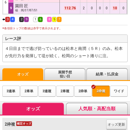
6
園田 匠
9
112.76
2
0
0
0
10
0
福 岡/37/87/S1
3
4
2
9
1
6
8
5
7
※各項目トップの数値は赤字で表示されます。
レース評
４日目までで逃げ切っているのは松本と南潤（５Ｒ）のみ。松本
が先行力を発揮して堤が続く。松岡のショート捲りに注。
展開予想
オッズ
結果・払戻金
狙い目
3連単
2車単
3連複
2車複
2枠単
2枠複
ワイド
オッズ
人気順・高配当順
2枠複
確定オッズ
オッズ更新