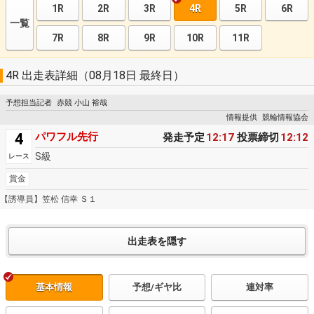
1R
2R
3R
4R
5R
6R
一覧
7R
8R
9R
10R
11R
4R 出走表詳細（08月18日 最終日）
予想担当記者
赤競 小山 裕哉
情報提供
競輪情報協会
4
パワフル先行
発走予定
12:17
投票締切
12:12
S級
レース
賞金
【誘導員】笠松 信幸 Ｓ１
基本情報
予想/ギヤ比
連対率