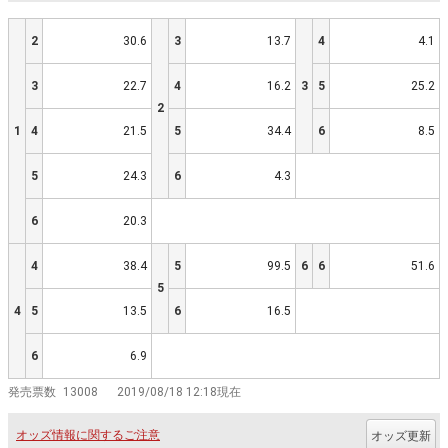
2
30.6
3
13.7
4
4.1
3
22.7
4
16.2
3
5
25.2
2
1
4
21.5
5
34.4
6
8.5
5
24.3
6
4.3
6
20.3
4
38.4
5
99.5
6
6
51.6
5
4
5
13.5
6
16.5
6
6.9
発売票数
13008
2019/08/18 12:18現在
オッズ情報に関するご注意
オッズ更新