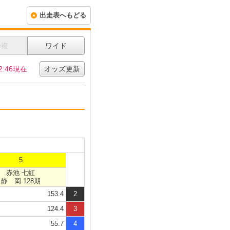
出走表へもどる
枠複
ワイド
12:46現在
オッズ更新
5
赤池 七虹
静 岡 128期
153.4
2
124.4
3
55.7
4