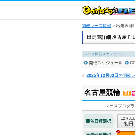
開催レース情報
出走表詳
出走表詳細 名古屋Ｆ
レース開催スケジュール
開催スケジュール
G
2025年12月03日
の開催
名古屋競輪
レースプログラ
12月01
開催日程選択
初日