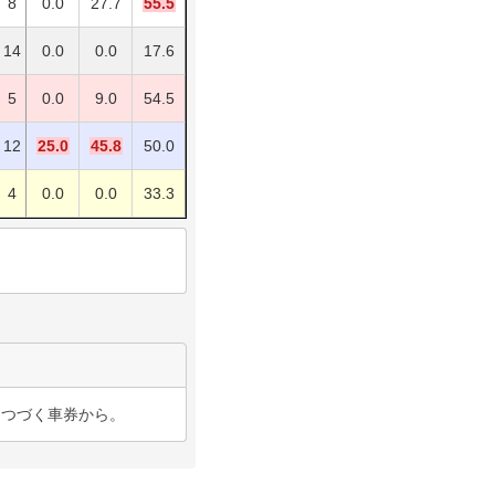
8
0.0
27.7
55.5
14
0.0
0.0
17.6
5
0.0
9.0
54.5
12
25.0
45.8
50.0
4
0.0
0.0
33.3
りつづく車券から。