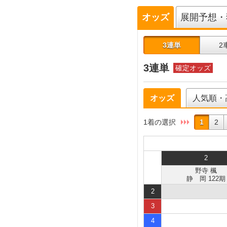
オッズ
展開予想・
3連単
2
3連単
確定オッズ
オッズ
人気順・
1着の選択
1
2
2
野寺 楓
静 岡 122期
2
3
4