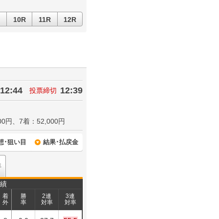
10R
11R
12R
12:44
12:39
投票締切
00円、7着：52,000円
想･狙い目
結果･払戻金
年
成績
着
勝
2連
3連
外
率
対率
対率