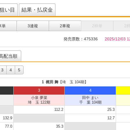
狙い目
結果・払戻金
車単
3連複
2車複
2枠単
2
発売票数：475336
2025/12/03 
高配当順
3
4
5
1
梶田 舞
【埼 玉 104期】
3
4
小泉 夢菜
田中 まい
埼 玉 122期
千 葉 104期
112.2
25.3
132.9
12.7
77.0
35.3