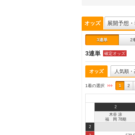
オッズ
展開予想・
3連単
2
3連単
確定オッズ
オッズ
人気順・
1着の選択
1
2
2
木谷 凉
福 岡 78期
2