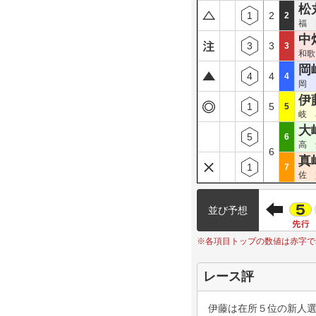
松
1
2
2
福 岡
中
3
3
3
和歌山
岡
4
4
4
岡 山
伊
1
5
5
岐 阜
大
5
6
高 知
6
真
1
7
佐 賀
並び予想
※各項目トップの数値は赤字で
レース評
伊藤は在所５位の新人