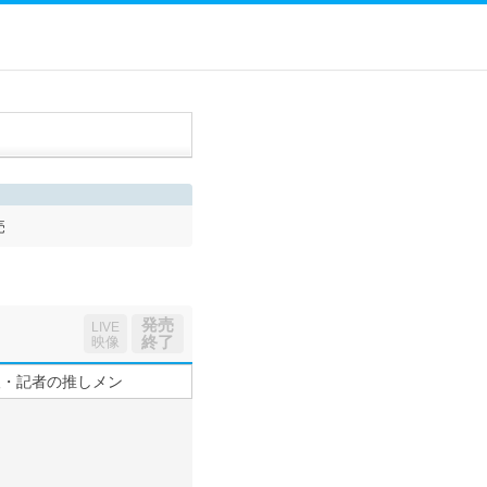
売
発売
LIVE
終了
映像
望・記者の推しメン