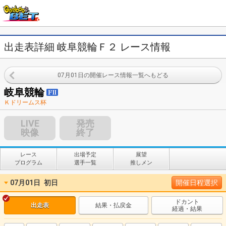
出走表詳細 岐阜競輪Ｆ２ レース情報
07月01日の開催レース情報一覧へもどる
岐阜競輪
Ｋドリームス杯
LIVE
発売
映像
終了
レース
出場予定
展望
プログラム
選手一覧
推しメン
07月01日
初日
開催日程選択
ドカント
出走表
結果・払戻金
経過・結果