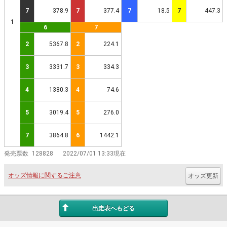
7
378.9
7
377.4
7
18.5
7
447.3
1
6
7
2
5367.8
2
224.1
3
3331.7
3
334.3
4
1380.3
4
74.6
5
3019.4
5
276.0
7
3864.8
6
1442.1
発売票数
128828
2022/07/01 13:33現在
オッズ情報に関するご注意
オッズ更新
出走表へもどる