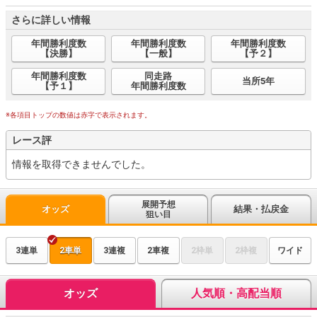
さらに詳しい情報
年間勝利度数
年間勝利度数
年間勝利度数
【決勝】
【一般】
【予２】
年間勝利度数
同走路
当所5年
【予１】
年間勝利度数
※各項目トップの数値は赤字で表示されます。
レース評
情報を取得できませんでした。
展開予想
オッズ
結果・払戻金
狙い目
3連単
2車単
3連複
2車複
2枠単
2枠複
ワイド
オッズ
人気順・高配当順