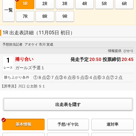
1R
2R
3R
4R
5R
6R
一覧
7R
8R
9R
1R 出走表詳細（11月05日 初日）
予想担当記者
アオケイ 市川 宣成
情報提供
ひかり
1
捲り合い
発走予定
20:50
投票締切
20:45
ガールズ予選１
レース
①８点②７点③６点④５点⑤４点⑥３点⑦２点
勝ち上がり条件
【誘導員】川口 公太朗 Ｓ１
基本情報
予想/ギヤ比
連対率