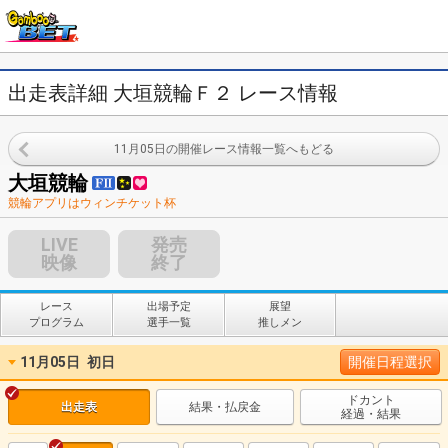
出走表詳細 大垣競輪Ｆ２ レース情報
11月05日の開催レース情報一覧へもどる
大垣競輪
競輪アプリはウィンチケット杯
LIVE
発売
映像
終了
レース
出場予定
展望
プログラム
選手一覧
推しメン
11月05日
初日
開催日程選択
ドカント
出走表
結果・払戻金
経過・結果